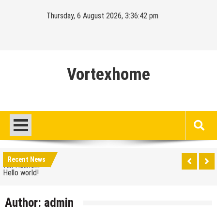
Skip
Thursday, 6 August 2026, 3:36:42 pm
to
content
Vortexhome
Hello world!
Ontdek het sprookjesachtige Elswout aan de rand
Recent News
van Haarlem
Hello world!
Ontdek het sprookjesachtige Elswout aan de rand
Author:
admin
van Haarlem