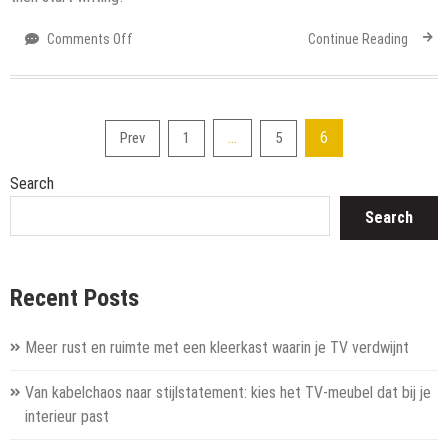
on
Comments Off
Continue Reading
Hello
world!
Posts
…
6
Prev
1
5
pagination
Search
Search
Recent Posts
Meer rust en ruimte met een kleerkast waarin je TV verdwijnt
Van kabelchaos naar stijlstatement: kies het TV-meubel dat bij je
interieur past