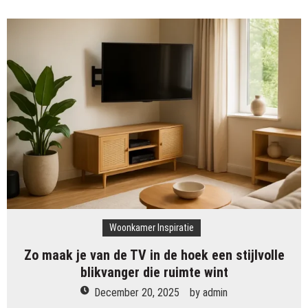
sfeer
in
je
kleine
woonkamer
met
natuurlijke
materialen,
zachte
tinten
en
slimme
indeling
Woonkamer Inspiratie
Zo maak je van de TV in de hoek een stijlvolle
blikvanger die ruimte wint
December 20, 2025
by
admin