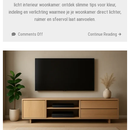
licht interieur woonkamer: ontdek slimme tips voor kleur,
indeling en verlichting waarmee je je woonkamer direct lichter,
ruimer en sfeervol laat aanvoelen.
on
Comments Off
Continue Reading
Zo
maak
je
je
woonkamer
licht
en
ruimtelijk
met
slimme
kleuren,
meubels
en
verlichting