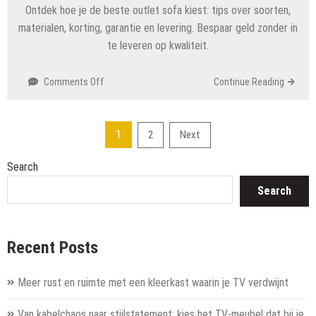
Ontdek hoe je de beste outlet sofa kiest: tips over soorten,
materialen, korting, garantie en levering. Bespaar geld zonder in
te leveren op kwaliteit.
on
Comments Off
Continue Reading
Betaalbare
luxe
uit
Posts
1
2
Next
de
pagination
woonoutlet:
Search
vind
jouw
Search
ideale
bank
of
Recent Posts
sofa
Meer rust en ruimte met een kleerkast waarin je TV verdwijnt
Van kabelchaos naar stijlstatement: kies het TV-meubel dat bij je