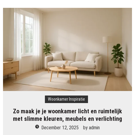
creëer
je
een
stijlvolle
en
rustige
TV-
opstelling
die
naadloos
past
in
je
woonkamer
Woonkamer Inspiratie
Zo maak je je woonkamer licht en ruimtelijk
met slimme kleuren, meubels en verlichting
December 12, 2025
by
admin