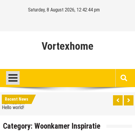
Skip
Saturday, 8 August 2026, 12:42:45 pm
to
content
Vortexhome
Hello world!
Ontdek het sprookjesachtige Elswout aan de rand
van Haarlem
Hello world!
Recent News
Ontdek het sprookjesachtige Elswout aan de rand
van Haarlem
Category:
Woonkamer Inspiratie