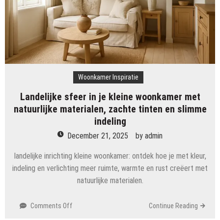
je
kleine
woonkamer
Woonkamer Inspiratie
Landelijke sfeer in je kleine woonkamer met
natuurlijke materialen, zachte tinten en slimme
indeling
December 21, 2025
by
admin
landelijke inrichting kleine woonkamer: ontdek hoe je met kleur,
indeling en verlichting meer ruimte, warmte en rust creëert met
natuurlijke materialen.
on
Comments Off
Continue Reading
Landelijke