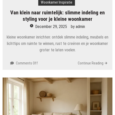
Woonkamer Inspiratie
Van klein naar ruimtelijk: slimme indeling en
styling voor je kleine woonkamer
December 29, 2025
by
admin
kleine woonkamer inrichten: ontdek slimme indeling, meubels en
lichttips om ruimte te winnen, rust te creëren en je woonkamer
groter te laten voelen.
on
Comments Off
Continue Reading
Van
klein
naar
ruimtelijk:
slimme
indeling
en
styling
voor