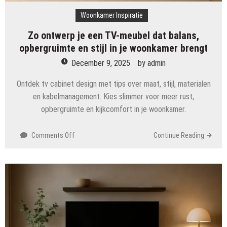
Woonkamer Inspiratie
Zo ontwerp je een TV-meubel dat balans,
opbergruimte en stijl in je woonkamer brengt
December 9, 2025
by
admin
Ontdek tv cabinet design met tips over maat, stijl, materialen
en kabelmanagement. Kies slimmer voor meer rust,
opbergruimte en kijkcomfort in je woonkamer.
on
Comments Off
Continue Reading
Zo
ontwerp
je
een
TV-
meubel
dat
balans,