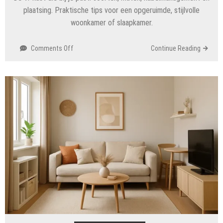
plaatsing. Praktische tips voor een opgeruimde, stijlvolle
woonkamer of slaapkamer.
on
Comments Off
Continue Reading
Van
kabelchaos
naar
stijlstatement:
kies
het
TV-
meubel
dat
bij
je
interieur
past