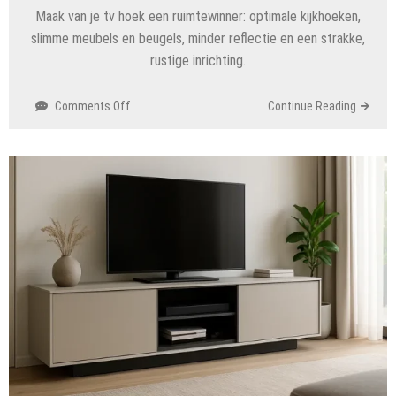
Maak van je tv hoek een ruimtewinner: optimale kijkhoeken,
slimme meubels en beugels, minder reflectie en een strakke,
rustige inrichting.
on
Comments Off
Continue Reading
Zo
maak
je
van
de
TV
in
de
hoek
een
stijlvolle
blikvanger
die
ruimte
wint