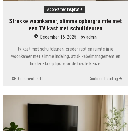
Woonkamer Inspiratie
Strakke woonkamer, slimme opbergruimte met
een TV kast met schuifdeuren
December 16, 2025
by
admin
tv kast met schuifdeuren: creëer rust en ruimte in je
woonkamer met slimme indeling, strak kabelmanagement en
heldere kooptips voor de beste keuze.
on
Comments Off
Continue Reading
Strakke
woonkamer,
slimme
opbergruimte
met
een
TV
kast