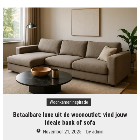
van
je
TV-
kast
een
statement
met
slimme
ideeën
voor
stijl,
kleur
en
licht
Woonkamer Inspiratie
Betaalbare luxe uit de woonoutlet: vind jouw
ideale bank of sofa
November 21, 2025
by
admin