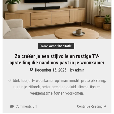
met
schuifdeuren
Woonkamer Inspiratie
Zo creëer je een stijlvolle en rustige TV-
opstelling die naadloos past in je woonkamer
December 15, 2025
by
admin
Ontdek hoe je tv woonkamer optimaal inricht: juiste plaatsing,
rust in je zithoek, beter beeld en geluid, slimme tips en
veelgemaakte fouten voorkomen.
on
Comments Off
Continue Reading
Zo