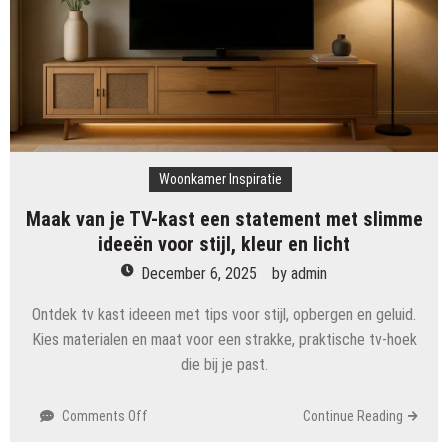
opbergruimte
en
stijl
in
je
woonkamer
brengt
Woonkamer Inspiratie
Maak van je TV-kast een statement met slimme
ideeën voor stijl, kleur en licht
December 6, 2025
by
admin
Ontdek tv kast ideeen met tips voor stijl, opbergen en geluid.
Kies materialen en maat voor een strakke, praktische tv-hoek
die bij je past.
on
Comments Off
Continue Reading
Maak