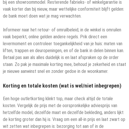
bij een showroommodel. Resterende fabrieks- of winkelgarantie is
vaak korter dan bij nieuw, maar wettelijke conformiteit blijft gelden:
de bank moet doen wat je mag verwachten.
Informeer naar het retour- of omruilbeleid; in de winkel is omruilen
vaak beperkt, online gelden andere regels. Prik direct een
levermoment en controleer toegankelijkheid van je huis: maten van
liften, trappen en deuropeningen, en of de bank in delen binnen kan.
Betaal pas aan als alles duidelijk is en laat afspraken op de order
staan. Zo pak je maximale korting mee, behoud je zekerheid en staat
je nieuwe aanwinst snel en zonder gedoe in de woonkamer.
Korting en totale kosten (wat is wel/niet inbegrepen)
Een hoge outletkorting klinkt top, maar check altijd de totale
kosten. Vergelijk de prijs met de oorspronkelijke adviesprijs van
hetzelfde model, dezelfde maat en dezelfde bekleding, anders lijkt
de korting groter dan hij is. Vraag om een all-in prijs en laat zwart op
wit zetten wat inbegrepen is: bezorging tot aan of in de