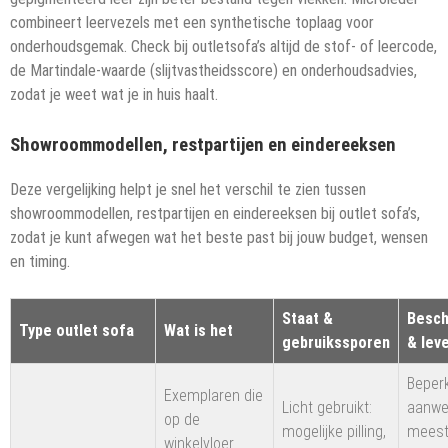
combineert leervezels met een synthetische toplaag voor
onderhoudsgemak. Check bij outletsofa’s altijd de stof- of leercode,
de Martindale-waarde (slijtvastheidsscore) en onderhoudsadvies,
zodat je weet wat je in huis haalt.
Showroommodellen, restpartijen en eindereeksen
Deze vergelijking helpt je snel het verschil te zien tussen
showroommodellen, restpartijen en eindereeksen bij outlet sofa’s,
zodat je kunt afwegen wat het beste past bij jouw budget, wensen
en timing.
Staat &
Besch
Type outlet sofa
Wat is het
gebruikssporen
& leve
Beperk
Exemplaren die
Licht gebruikt:
aanwe
op de
mogelijke pilling,
meesta
winkelvloer