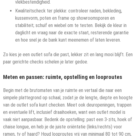
vlekbestendigheid.
Kwaliteitscheck ter plekke: controleer naden, bekleding,
kussenvorm, poten en frame op showroomsporen en
stabiliteit; schuif en wiebel om te testen. Bekijk de kleur in
daglicht en vraag naar de exacte staat, resterende garantie
en hoe snel je de bank kunt meenemen of laten leveren.
Zo kies je een outlet sofa die past, lekker zit en lang mooi blijft. Een
paar gerichte checks schelen je later gedoe.
Meten en passen: ruimte, opstelling en looproutes
Begin met de brutomaten van je ruimte en vertaal die naar een
simpele plattegrond op schaal, zodat je de lengte, diepte en hoogte
van de outlet sofa kunt checken. Meet ook deuropeningen, trappen
en eventuele lift, inclusief draaihoeken, want een outlet model is
vaak niet aanpasbaar. Bedenk de opstelling: past een 3-zits, hoek of
chaise longue, en heb je de juiste oriëntatie (links/rechts) voor
ramen, tv of haard? Houd looproutes vrij van minimaal 80 tot 90 cm,