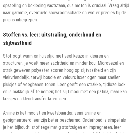
opstelling en bekleding vaststaan, dus meten is cruciaal. Vraag altijd
naar garantie, eventuele showroomschade en wat er precies bij de
prijs is inbegrepen.
Stoffen vs. leer: uitstraling, onderhoud en
slijtvastheid
Stof oogt warm en huiselijk, met veel keuze in kleuren en
structuren; je voelt meer zachtheid en minder kou. Microvezel en
strak geweven polyester scoren hoog op slijtvastheid en zijn
vlekvriendelijk, terwijl bouclé en velours luxer ogen maar sneller
pluisjes of veegbanen tonen. Leer geeft een strakke, tijdloze look
en is makkelijk af te nemen; het slijt mooi met een patina, maar kan
krasjes en kleurtransfer laten zien.
Aniline is het mooist en kwetsbaarder, semi-aniline en
gepigmenteerd leer zijn beter beschermd. Onderhoud is simpel als
je het bijhoudt: stof regelmatig stofzuigen en impregneren, leer