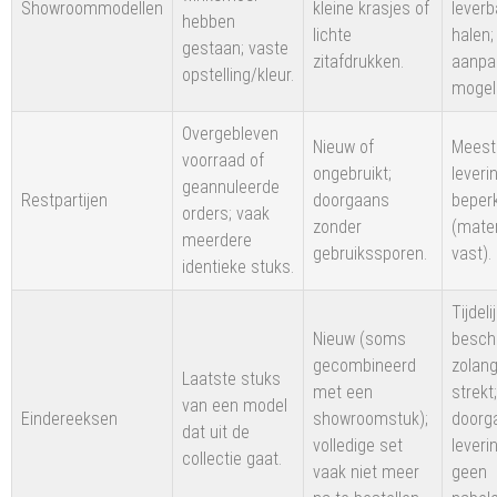
Showroommodellen
kleine krasjes of
leverb
hebben
lichte
halen;
gestaan; vaste
zitafdrukken.
aanpa
opstelling/kleur.
mogeli
Overgebleven
Nieuw of
Meesta
voorraad of
ongebruikt;
leveri
geannuleerde
Restpartijen
doorgaans
beperk
orders; vaak
zonder
(mate
meerdere
gebruikssporen.
vast).
identieke stuks.
Tijdeli
Nieuw (soms
besch
gecombineerd
zolan
Laatste stuks
met een
strekt;
van een model
Eindereeksen
showroomstuk);
doorg
dat uit de
volledige set
leveri
collectie gaat.
vaak niet meer
geen