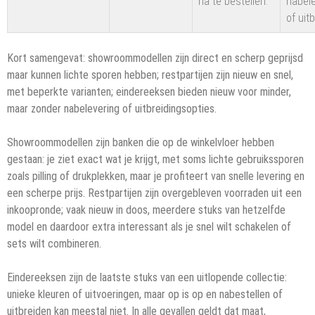
na te bestellen.
nabel
of uit
Kort samengevat: showroommodellen zijn direct en scherp geprijsd
maar kunnen lichte sporen hebben; restpartijen zijn nieuw en snel,
met beperkte varianten; eindereeksen bieden nieuw voor minder,
maar zonder nabelevering of uitbreidingsopties.
Showroommodellen zijn banken die op de winkelvloer hebben
gestaan: je ziet exact wat je krijgt, met soms lichte gebruikssporen
zoals pilling of drukplekken, maar je profiteert van snelle levering en
een scherpe prijs. Restpartijen zijn overgebleven voorraden uit een
inkoopronde; vaak nieuw in doos, meerdere stuks van hetzelfde
model en daardoor extra interessant als je snel wilt schakelen of
sets wilt combineren.
Eindereeksen zijn de laatste stuks van een uitlopende collectie:
unieke kleuren of uitvoeringen, maar op is op en nabestellen of
uitbreiden kan meestal niet. In alle gevallen geldt dat maat,