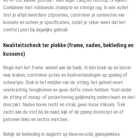
43-47 cm; kleiner postuur? Kies lager. Lang en rechtop tv kijken?
Combineer met voldoende zitdiepte en stevige rug. In een outlet
test je altijd meerdere zitposities, controleer je symmetrie van
kussens en noteer je specificaties, zodat je zeker weet dat het
comfort past bij dagelijks gebruik.
Kwaliteitscheck ter plekke (frame, naden, bekleding en
kussens)
Begin met het frame: wiebel aan de bank, til één hoek op en luister
naar kraken; controleer poten en hoekverbindingen op speling of
scheurtjes. Druk in het midden van de zitting; het geheel moet
veerkrachtig terugkomen en geen doffe zones hebben. Voel onder
de zitting of nosag- of pocketvering gelijkmatig ondersteunt en niet
doorzakt. Naden horen recht en strak; geen losse stiksels. Trek
zacht aan de stof bij de naad, kijk of de piping doorloopt en of
patronen links en rechts matchen.
Bekijk de bekleding in daglicht op kleurverschil, glansplekken,