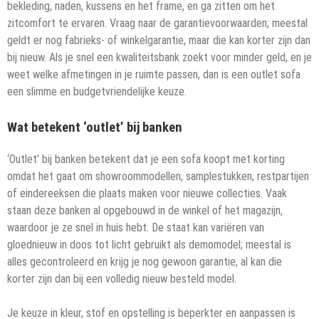
bekleding, naden, kussens en het frame, en ga zitten om het
zitcomfort te ervaren. Vraag naar de garantievoorwaarden; meestal
geldt er nog fabrieks- of winkelgarantie, maar die kan korter zijn dan
bij nieuw. Als je snel een kwaliteitsbank zoekt voor minder geld, en je
weet welke afmetingen in je ruimte passen, dan is een outlet sofa
een slimme en budgetvriendelijke keuze.
Wat betekent ‘outlet’ bij banken
‘Outlet’ bij banken betekent dat je een sofa koopt met korting
omdat het gaat om showroommodellen, samplestukken, restpartijen
of eindereeksen die plaats maken voor nieuwe collecties. Vaak
staan deze banken al opgebouwd in de winkel of het magazijn,
waardoor je ze snel in huis hebt. De staat kan variëren van
gloednieuw in doos tot licht gebruikt als demomodel; meestal is
alles gecontroleerd en krijg je nog gewoon garantie, al kan die
korter zijn dan bij een volledig nieuw besteld model.
Je keuze in kleur, stof en opstelling is beperkter en aanpassen is