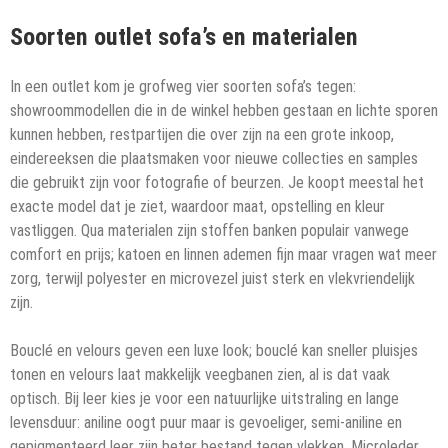
Soorten outlet sofa’s en materialen
In een outlet kom je grofweg vier soorten sofa’s tegen:
showroommodellen die in de winkel hebben gestaan en lichte sporen
kunnen hebben, restpartijen die over zijn na een grote inkoop,
eindereeksen die plaatsmaken voor nieuwe collecties en samples
die gebruikt zijn voor fotografie of beurzen. Je koopt meestal het
exacte model dat je ziet, waardoor maat, opstelling en kleur
vastliggen. Qua materialen zijn stoffen banken populair vanwege
comfort en prijs; katoen en linnen ademen fijn maar vragen wat meer
zorg, terwijl polyester en microvezel juist sterk en vlekvriendelijk
zijn.
Bouclé en velours geven een luxe look; bouclé kan sneller pluisjes
tonen en velours laat makkelijk veegbanen zien, al is dat vaak
optisch. Bij leer kies je voor een natuurlijke uitstraling en lange
levensduur: aniline oogt puur maar is gevoeliger, semi-aniline en
gepigmenteerd leer zijn beter bestand tegen vlekken. Microleder