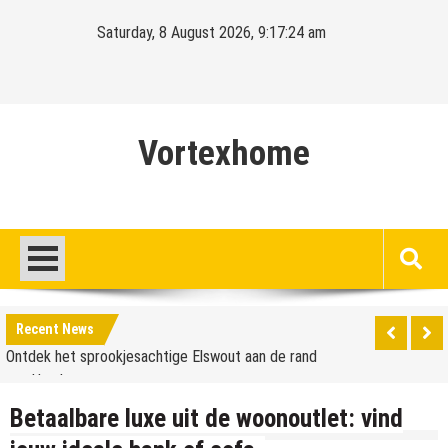
Skip
Saturday, 8 August 2026, 9:17:25 am
to
content
Vortexhome
Hello world!
Ontdek het sprookjesachtige Elswout aan de rand
Recent News
van Haarlem
Hello world!
Ontdek het sprookjesachtige Elswout aan de rand
Betaalbare luxe uit de woonoutlet: vind
van Haarlem