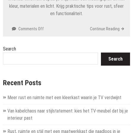
kleur, materialen en licht. Krijg praktische tips voor rust, sfeer
en functionaliteit.
on
Comments Off
Continue Reading
Zo
creëer
je
Search
een
Search
sfeervol
interieur
met
kleur,
Recent Posts
licht
en
Meer rust en ruimte met een kleerkast waarin je TV verdwijnt
materialen
Van kabelchaos naar stijlstatement: kies het TV-meubel dat bij je
interieur past
Rust, ruimte en stijl met een maatwerkkast die naadloos in je