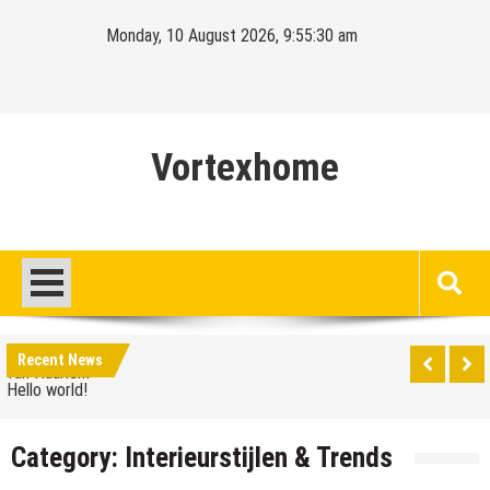
Skip
Monday, 10 August 2026, 9:55:30 am
to
content
Vortexhome
Hello world!
Ontdek het sprookjesachtige Elswout aan de rand
Recent News
van Haarlem
Hello world!
Ontdek het sprookjesachtige Elswout aan de rand
Category:
Interieurstijlen & Trends
van Haarlem