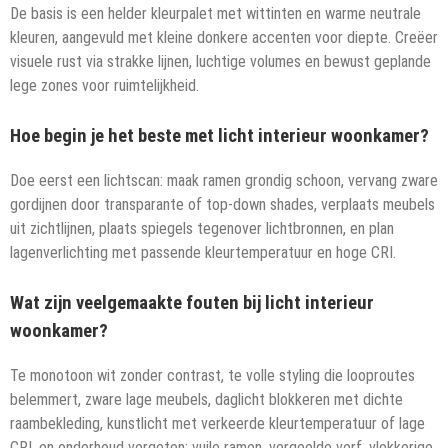
De basis is een helder kleurpalet met wittinten en warme neutrale
kleuren, aangevuld met kleine donkere accenten voor diepte. Creëer
visuele rust via strakke lijnen, luchtige volumes en bewust geplande
lege zones voor ruimtelijkheid.
Hoe begin je het beste met licht interieur woonkamer?
Doe eerst een lichtscan: maak ramen grondig schoon, vervang zware
gordijnen door transparante of top-down shades, verplaats meubels
uit zichtlijnen, plaats spiegels tegenover lichtbronnen, en plan
lagenverlichting met passende kleurtemperatuur en hoge CRI.
Wat zijn veelgemaakte fouten bij licht interieur
woonkamer?
Te monotoon wit zonder contrast, te volle styling die looproutes
belemmert, zware lage meubels, daglicht blokkeren met dichte
raambekleding, kunstlicht met verkeerde kleurtemperatuur of lage
CRI, en onderhoud vergeten: vuile ramen, vergeelde verf, vlekkerige