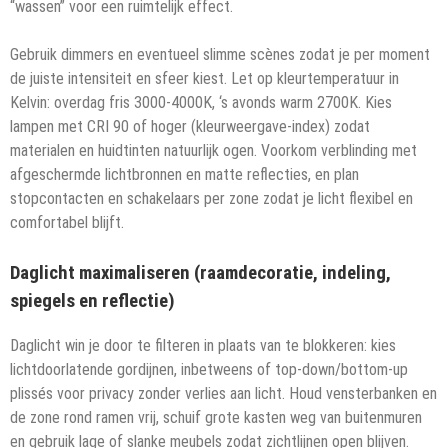
“wassen” voor een ruimtelijk effect.
Gebruik dimmers en eventueel slimme scènes zodat je per moment
de juiste intensiteit en sfeer kiest. Let op kleurtemperatuur in
Kelvin: overdag fris 3000-4000K, ‘s avonds warm 2700K. Kies
lampen met CRI 90 of hoger (kleurweergave-index) zodat
materialen en huidtinten natuurlijk ogen. Voorkom verblinding met
afgeschermde lichtbronnen en matte reflecties, en plan
stopcontacten en schakelaars per zone zodat je licht flexibel en
comfortabel blijft.
Daglicht maximaliseren (raamdecoratie, indeling,
spiegels en reflectie)
Daglicht win je door te filteren in plaats van te blokkeren: kies
lichtdoorlatende gordijnen, inbetweens of top-down/bottom-up
plissés voor privacy zonder verlies aan licht. Houd vensterbanken en
de zone rond ramen vrij, schuif grote kasten weg van buitenmuren
en gebruik lage of slanke meubels zodat zichtlijnen open blijven.