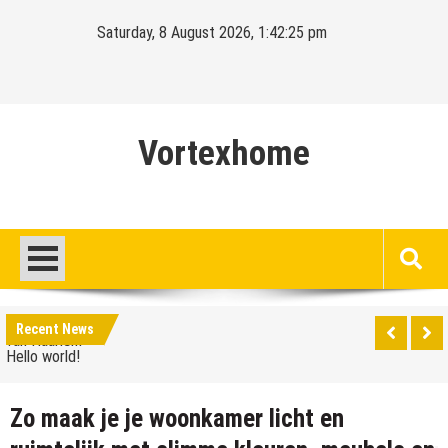
Skip
Saturday, 8 August 2026, 1:42:26 pm
to
content
Vortexhome
Hello world!
Ontdek het sprookjesachtige Elswout aan de rand
van Haarlem
Hello world!
Recent News
Ontdek het sprookjesachtige Elswout aan de rand
van Haarlem
Zo maak je je woonkamer licht en