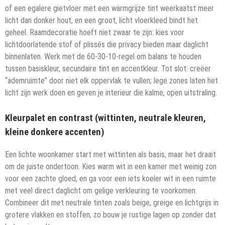
of een egalere gietvloer met een warmgrijze tint weerkaatst meer
licht dan donker hout, en een groot, licht vloerkleed bindt het
geheel. Raamdecoratie hoeft niet zwaar te zijn: kies voor
lichtdoorlatende stof of plissés die privacy bieden maar daglicht
binnenlaten. Werk met de 60-30-10-regel om balans te houden
tussen basiskleur, secundaire tint en accentkleur. Tot slot: creëer
“ademruimte” door niet elk oppervlak te vullen; lege zones laten het
licht zijn werk doen en geven je interieur die kalme, open uitstraling.
Kleurpalet en contrast (wittinten, neutrale kleuren,
kleine donkere accenten)
Een lichte woonkamer start met wittinten als basis, maar het draait
om de juiste ondertoon. Kies warm wit in een kamer met weinig zon
voor een zachte gloed, en ga voor een iets koeler wit in een ruimte
met veel direct daglicht om gelige verkleuring te voorkomen.
Combineer dit met neutrale tinten zoals beige, greige en lichtgrijs in
grotere vlakken en stoffen; zo bouw je rustige lagen op zonder dat