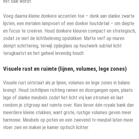
het saai wordt.
Voeg daarna kleine donkere accenten toe – denk aan slanke zwarte
lijsten, een metalen lampvoet of een donker houtdetail – om diepte
en focus te creëren. Houd donkere kleuren compact en strategisch,
zodat ze niet de lichtbeleving opslokken. Matte verf op muren
dempt schittering, terwijl zijdeglans op houtwerk subtiel licht
terugkaatst en het geheel levendig houdt.
Visuele rust en ruimte (lijnen, volumes, lege zones)
Visuele rust ontstaat als je lijnen, volumes en lege zones in balans
brengt. Houd zichtlijnen richting ramen en doorgangen open, plaats
lage of slanke meubels zodat het licht vrij kan stromen en laat
rondom je zitgroep wat ruimte over. Kies liever één royale bank dan
meerdere kleine stukken, want grote, rustige volumes geven meer
harmonie. Meubels op poten en een zwevend tv-meubel laten meer
vloer zien en maken je kamer optisch lichter.