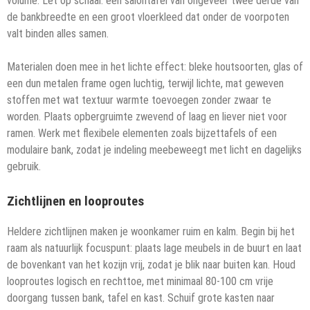
volume. Let op schaal: een salontafel van ongeveer twee derde van
de bankbreedte en een groot vloerkleed dat onder de voorpoten
valt binden alles samen.
Materialen doen mee in het lichte effect: bleke houtsoorten, glas of
een dun metalen frame ogen luchtig, terwijl lichte, mat geweven
stoffen met wat textuur warmte toevoegen zonder zwaar te
worden. Plaats opbergruimte zwevend of laag en liever niet voor
ramen. Werk met flexibele elementen zoals bijzettafels of een
modulaire bank, zodat je indeling meebeweegt met licht en dagelijks
gebruik.
Zichtlijnen en looproutes
Heldere zichtlijnen maken je woonkamer ruim en kalm. Begin bij het
raam als natuurlijk focuspunt: plaats lage meubels in de buurt en laat
de bovenkant van het kozijn vrij, zodat je blik naar buiten kan. Houd
looproutes logisch en rechttoe, met minimaal 80-100 cm vrije
doorgang tussen bank, tafel en kast. Schuif grote kasten naar