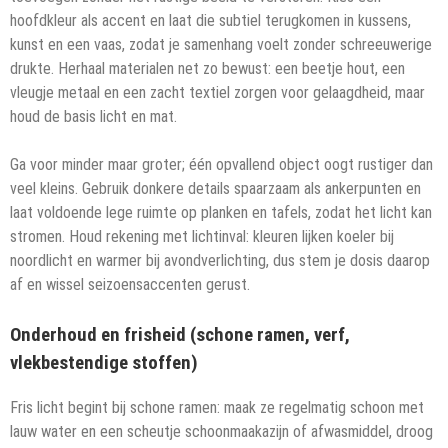
hoofdkleur als accent en laat die subtiel terugkomen in kussens,
kunst en een vaas, zodat je samenhang voelt zonder schreeuwerige
drukte. Herhaal materialen net zo bewust: een beetje hout, een
vleugje metaal en een zacht textiel zorgen voor gelaagdheid, maar
houd de basis licht en mat.
Ga voor minder maar groter; één opvallend object oogt rustiger dan
veel kleins. Gebruik donkere details spaarzaam als ankerpunten en
laat voldoende lege ruimte op planken en tafels, zodat het licht kan
stromen. Houd rekening met lichtinval: kleuren lijken koeler bij
noordlicht en warmer bij avondverlichting, dus stem je dosis daarop
af en wissel seizoensaccenten gerust.
Onderhoud en frisheid (schone ramen, verf,
vlekbestendige stoffen)
Fris licht begint bij schone ramen: maak ze regelmatig schoon met
lauw water en een scheutje schoonmaakazijn of afwasmiddel, droog