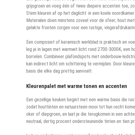
grijsgroen en voeg één of twee diepere accenten toe, zoal
Stem kleuren af op het daglicht: in een koele noordkamer 
Materialen doen minstens zoveel voor de sfeer; hout met 
gelakte fronten zorgen voor een rustige, vingerafdrukarm
Een composiet of keramisch werkblad is praktisch en voelt 
leg je in lagen met warmwit licht rond 2700-3000K, een
borrelen. Combineer plafondspots met onderbouw-ledstrips
kan indirect licht om schittering te vermijden. Door kleur
basis die elke dag prettig aanvoelt.
Kleurenpalet met warme tonen en accenten
Een gezellige keuken begint met een warme basis die rust
zodat houttinten en natuursteen mooi tot hun recht kome
oker of diepgroen, en laat je die terugkomen in een achte
neutraal, dertig procent ondersteunende tinten en tien p