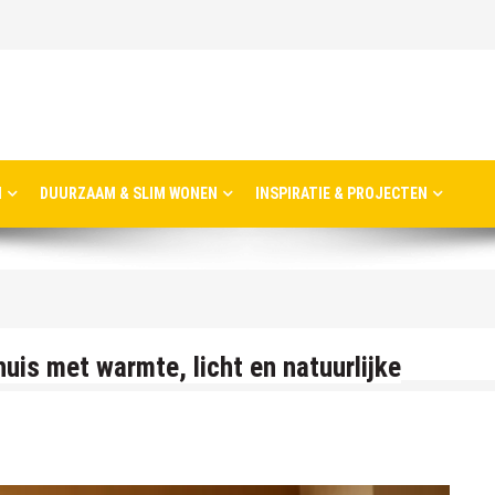
N
DUURZAAM & SLIM WONEN
INSPIRATIE & PROJECTEN
swout aan de rand van Haarlem
swout aan de rand van Haarlem
huis met warmte, licht en natuurlijke