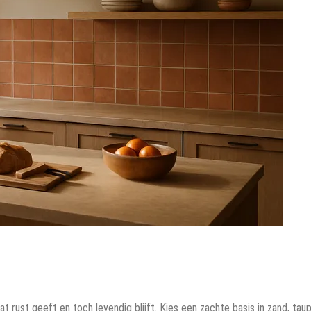
 rust geeft en toch levendig blijft. Kies een zachte basis in zand, tau