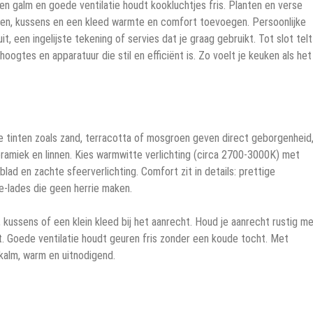
en galm en goede ventilatie houdt kookluchtjes fris. Planten en verse
dijnen, kussens en een kleed warmte en comfort toevoegen. Persoonlijke
it, een ingelijste tekening of servies dat je graag gebruikt. Tot slot tel
ogtes en apparatuur die stil en efficiënt is. Zo voelt je keuken als het
me tinten zoals zand, terracotta of mosgroen geven direct geborgenheid
keramiek en linnen. Kies warmwitte verlichting (circa 2700-3000K) met
kblad en zachte sfeerverlichting. Comfort zit in details: prettige
se-lades die geen herrie maken.
n, kussens of een klein kleed bij het aanrecht. Houd je aanrecht rustig m
t. Goede ventilatie houdt geuren fris zonder een koude tocht. Met
kalm, warm en uitnodigend.