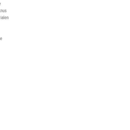
e
knus
ialen
ke