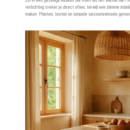
Zin in een gezellige keuken die voelt als het warme hart 
verlichting creëer je direct sfeer, terwijl een slimme inde
maken. Planten, textiel en simpele seizoenswissels geven 