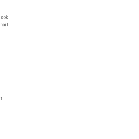
t ook
 hart
,
et