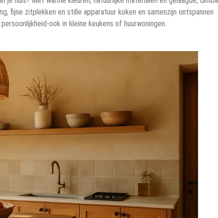
van je huis? Met warme kleuren, natuurlijke materialen en gelaagde, dimb
ling, fijne zitplekken en stille apparatuur koken en samenzijn ontspannen
persoonlijkheid-ook in kleine keukens of huurwoningen.