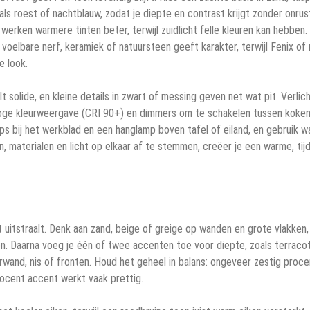
s roest of nachtblauw, zodat je diepte en contrast krijgt zonder onrus
werken warmere tinten beter, terwijl zuidlicht felle kleuren kan hebben.
voelbare nerf, keramiek of natuursteen geeft karakter, terwijl Fenix of
e look.
solide, en kleine details in zwart of messing geven net wat pit. Verlic
 hoge kleurweergave (CRI 90+) en dimmers om te schakelen tussen koke
 bij het werkblad en een hanglamp boven tafel of eiland, en gebruik w
en, materialen en licht op elkaar af te stemmen, creëer je een warme, tij
 uitstraalt. Denk aan zand, beige of greige op wanden en grote vlakken,
n. Daarna voeg je één of twee accenten toe voor diepte, zoals terracot
rwand, nis of fronten. Houd het geheel in balans: ongeveer zestig proce
rocent accent werkt vaak prettig.