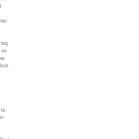
t.
 mat
hting
n en
aar
dloze
ta,
nt