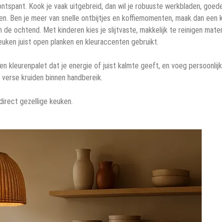
 ontspant. Kook je vaak uitgebreid, dan wil je robuuste werkbladen, goed
sen. Ben je meer van snelle ontbijtjes en koffiemomenten, maak dan een 
n de ochtend. Met kinderen kies je slijtvaste, makkelijk te reinigen mater
keuken juist open planken en kleuraccenten gebruikt.
 kleurenpalet dat je energie of juist kalmte geeft, en voeg persoonlij
f verse kruiden binnen handbereik.
direct gezellige keuken.