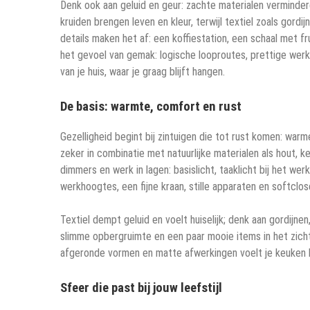
Denk ook aan geluid en geur: zachte materialen verminder
kruiden brengen leven en kleur, terwijl textiel zoals gor
details maken het af: een koffiestation, een schaal met fru
het gevoel van gemak: logische looproutes, prettige werkho
van je huis, waar je graag blijft hangen.
De basis: warmte, comfort en rust
Gezelligheid begint bij zintuigen die tot rust komen: war
zeker in combinatie met natuurlijke materialen als hout, 
dimmers en werk in lagen: basislicht, taaklicht bij het wer
werkhoogtes, een fijne kraan, stille apparaten en softclo
Textiel dempt geluid en voelt huiselijk; denk aan gordijne
slimme opbergruimte en een paar mooie items in het zich
afgeronde vormen en matte afwerkingen voelt je keuken 
Sfeer die past bij jouw leefstijl