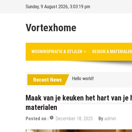
Skip
Sunday, 9 August 2026, 3:03:21 pm
to
content
Vortexhome
Hello world!
WOONINSPIRATIE & STIJLEN
DESIGN & MATERIALE
Ontdek het sprookjesachtige El
Hello world!
Ontdek het sprookjesachtige El
Recent News
Maak van je keuken het hart van je 
materialen
Posted on :
December 18, 2025
By
admin