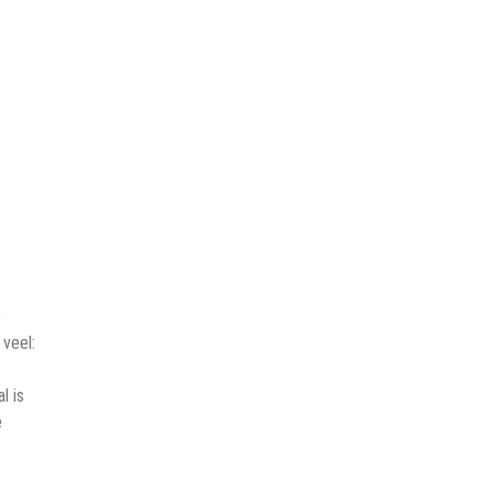
e
 veel:
l is
e