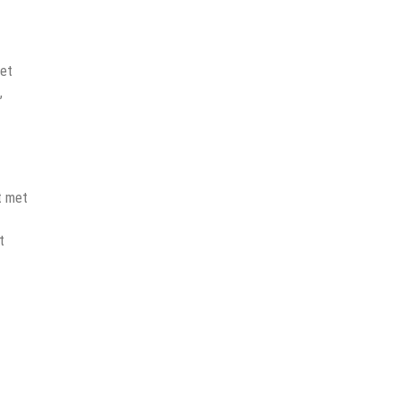
let
,
t met
t