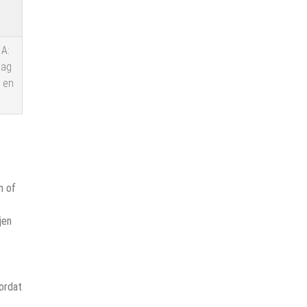
 A:
aag
e en
n of
jen
oordat