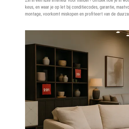
Zin in een luxe interieur voor minder? Ontdek hoe je in 
keus, en waar je op let bij conditiecodes, garantie, maatvo
montage, voorkomt miskopen en profiteert van de duurzam