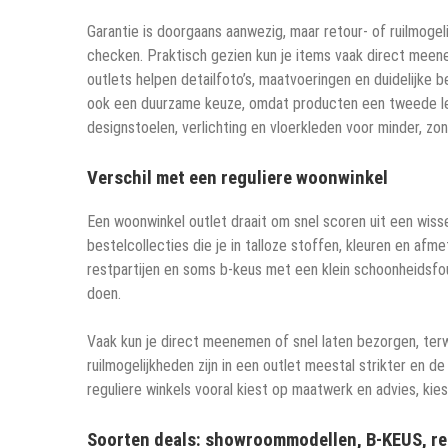
Garantie is doorgaans aanwezig, maar retour- of ruilmoge
checken. Praktisch gezien kun je items vaak direct meene
outlets helpen detailfoto’s, maatvoeringen en duidelijke 
ook een duurzame keuze, omdat producten een tweede lev
designstoelen, verlichting en vloerkleden voor minder, zond
Verschil met een reguliere woonwinkel
Een woonwinkel outlet draait om snel scoren uit een wiss
bestelcollecties die je in talloze stoffen, kleuren en af
restpartijen en soms b-keus met een klein schoonheidsfout
doen.
Vaak kun je direct meenemen of snel laten bezorgen, terwi
ruilmogelijkheden zijn in een outlet meestal strikter en d
reguliere winkels vooral kiest op maatwerk en advies, kies
Soorten deals: showroommodellen, B-KEUS, re