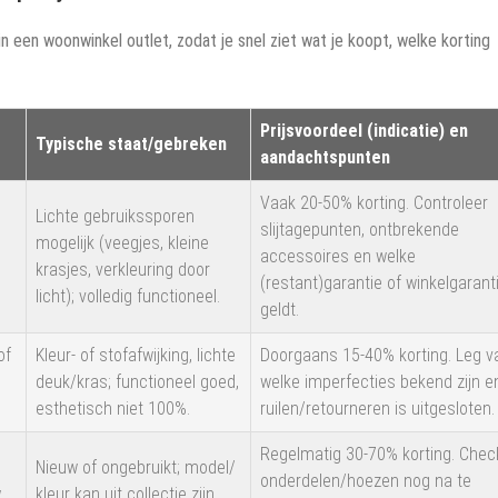
n een woonwinkel outlet, zodat je snel ziet wat je koopt, welke korting
Prijsvoordeel (indicatie) en
Typische staat/gebreken
aandachtspunten
Vaak 20-50% korting. Controleer
Lichte gebruikssporen
slijtagepunten, ontbrekende
mogelijk (veegjes, kleine
accessoires en welke
krasjes, verkleuring door
(restant)garantie of winkelgarant
licht); volledig functioneel.
geldt.
of
Kleur- of stofafwijking, lichte
Doorgaans 15-40% korting. Leg v
deuk/kras; functioneel goed,
welke imperfecties bekend zijn e
esthetisch niet 100%.
ruilen/retourneren is uitgesloten.
Regelmatig 30-70% korting. Chec
Nieuw of ongebruikt; model/
onderdelen/hoezen nog na te
w
kleur kan uit collectie zijn,