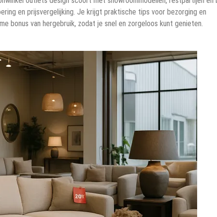
woonwinkel outlets design scoort met showroommodellen, restpartijen en 
ering en prijsvergelijking. Je krijgt praktische tips voor bezorging en
e bonus van hergebruik, zodat je snel en zorgeloos kunt genieten.