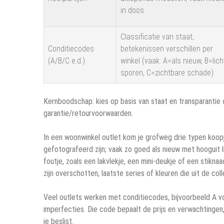
in doos.
Classificatie van staat;
Conditiecodes
betekenissen verschillen per
(A/B/C e.d.)
winkel (vaak: A=als nieuw, B=lich
sporen, C=zichtbare schade).
Kernboodschap: kies op basis van staat en transparantie 
garantie/retourvoorwaarden.
In een woonwinkel outlet kom je grofweg drie typen koop
gefotografeerd zijn; vaak zo goed als nieuw met hooguit 
foutje, zoals een lakvlekje, een mini-deukje of een stiknaa
zijn overschotten, laatste series of kleuren die uit de co
Veel outlets werken met conditiecodes, bijvoorbeeld A voo
imperfecties. Die code bepaalt de prijs en verwachtingen
je beslist.