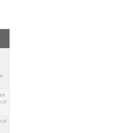
ie
ast
n of
k of