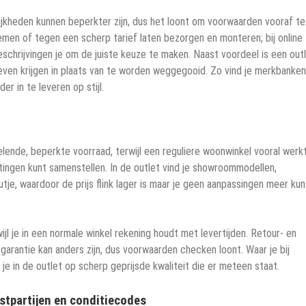
lijkheden kunnen beperkter zijn, dus het loont om voorwaarden vooraf te
men of tegen een scherp tarief laten bezorgen en monteren; bij online
beschrijvingen je om de juiste keuze te maken. Naast voordeel is een out
en krijgen in plaats van te worden weggegooid. Zo vind je merkbanken
er in te leveren op stijl.
elende, beperkte voorraad, terwijl een reguliere woonwinkel vooral werk
metingen kunt samenstellen. In de outlet vind je showroommodellen,
je, waardoor de prijs flink lager is maar je geen aanpassingen meer kun
jl je in een normale winkel rekening houdt met levertijden. Retour- en
e garantie kan anders zijn, dus voorwaarden checken loont. Waar je bij
 je in de outlet op scherp geprijsde kwaliteit die er meteen staat.
stpartijen en conditiecodes