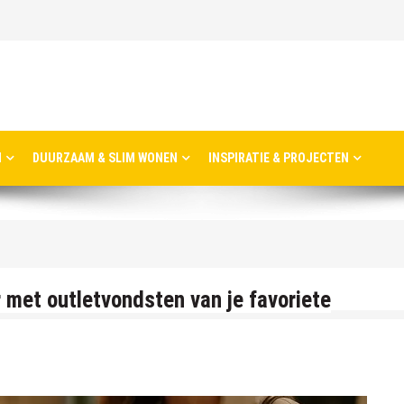
N
DUURZAAM & SLIM WONEN
INSPIRATIE & PROJECTEN
swout aan de rand van Haarlem
swout aan de rand van Haarlem
r met outletvondsten van je favoriete