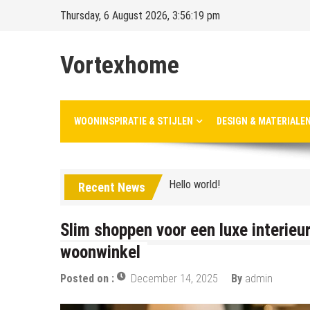
Skip
Thursday, 6 August 2026, 3:56:21 pm
to
content
Vortexhome
Hello world!
WOONINSPIRATIE & STIJLEN
DESIGN & MATERIALE
Ontdek het sprookjesachtige El
Hello world!
Ontdek het sprookjesachtige El
Recent News
Slim shoppen voor een luxe interieu
woonwinkel
Posted on :
December 14, 2025
By
admin