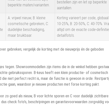
bestellen zijn en let op beperkte
beperkte maten/varianten.
aantallen.
A: vrijwel nieuw; B: kleine
Korting varieert per code, globaal
cosmetische gebreken; C:
10-25%, B: 20-50%, C: 40-70%. Vr
te
duidelijke beschadiging,
altijd om de exacte code-definiti
maar bruikbaar.
detailfoto’s.
over gebreken; vergelijk de korting met de nieuwprijs én de geboden
jes tegen. Showroommodellen zijn items die in de winkel hebben gestaa
lichte gebruikssporen. B-keus heeft een klein productie- of cosmetisch
d die niet perfect recht is, maar de functie is gewoon in orde. Restparti
llectie gaan, waardoor je nieuwe producten met forse korting pakt.
r zo goed als nieuw, B voor lichte sporen en C voor duidelijk zichtbare
, dus check foto’s, beschrijvingen en garantievoorwaarden zorgvuldig v