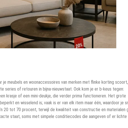
aar je meubels en woonaccessoires van merken met flinke korting scoort,
e series of retouren in bijna-nieuwstaat. Ook kom je er b-keus tegen:
en krasje of een mini-deukje, die verder prima functioneren. Het grote
eperkt en wisselend is; vaak is er van elk item maar één, waardoor je sn
 20 tot 70 procent, terwijl de kwaliteit van constructie en materialen g
e exacte staat, soms met simpele conditiecodes die aangeven of er lichte