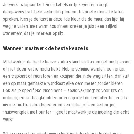
Je werkt stopcontacten en kabels netjes weg en voegt
desgewenst subtiele verlichting toe om favoriete items te laten
spreken. Kies je de kast in dezelfde kleur als de muur, dan lijkt hij
weg te vallen; met warm houtfineer creëer je juist een stijlvol
statement dat je interieur optilt.
Wanneer maatwerk de beste keuze is
Maatwerk is de beste keuze zodra standaardkasten net niet passen
of niet doen wat je nodig hebt. Heb je schuine wanden, een erker,
een trapkast of radiatoren en kozijnen die in de weg zitten, dan vult
een op maat gemaakte wandkast elke centimeter zonder kieren.
Ook als je specifieke eisen hebt – zoals vakhoogtes voor lp’s en
ordners, extra draagkracht voor een grote boekencollectie, een tv-
nis met nette kabeldoorvoer en ventilatie, of een verborgen
thuiswerkplek met printer – geeft maatwerk je de indeling die echt
werkt.
Wil je een rustige, ingebouwde look met doorlopende plinten en