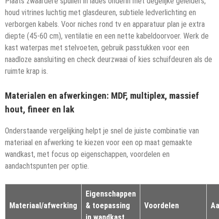
Plaats zwaardere spullen in lades onderin met degelijke geleiders,
houd vitrines luchtig met glasdeuren, subtiele ledverlichting en
verborgen kabels. Voor niches rond tv en apparatuur plan je extra
diepte (45-60 cm), ventilatie en een nette kabeldoorvoer. Werk de
kast waterpas met stelvoeten, gebruik passtukken voor een
naadloze aansluiting en check deurzwaai of kies schuifdeuren als de
ruimte krap is.
Materialen en afwerkingen: MDF, multiplex, massief
hout, fineer en lak
Onderstaande vergelijking helpt je snel de juiste combinatie van
materiaal en afwerking te kiezen voor een op maat gemaakte
wandkast, met focus op eigenschappen, voordelen en
aandachtspunten per optie.
Eigenschappen
Materiaal/afwerking
& toepassing
Voordelen
Aa
in wandkast