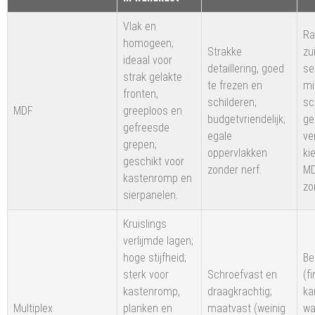
Vlak en
Ra
homogeen;
Strakke
zu
ideaal voor
detaillering, goed
se
strak gelakte
te frezen en
mi
fronten,
schilderen;
sc
MDF
greeploos en
budgetvriendelijk;
ge
gefreesde
egale
ve
grepen;
oppervlakken
ki
geschikt voor
zonder nerf.
MD
kastenromp en
zo
sierpanelen.
Kruislings
verlijmde lagen;
hoge stijfheid;
Be
sterk voor
Schroefvast en
(f
kastenromp,
draagkrachtig;
ka
Multiplex
planken en
maatvast (weinig
wa