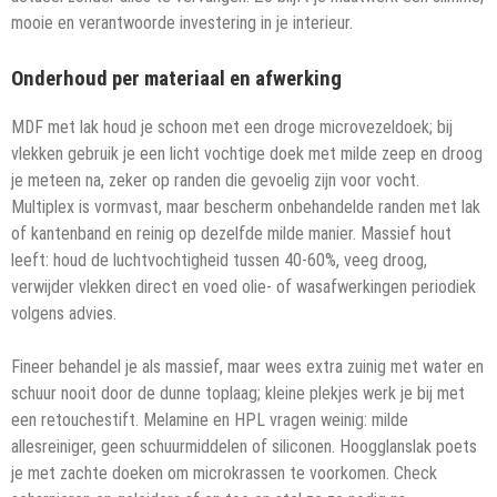
mooie en verantwoorde investering in je interieur.
Onderhoud per materiaal en afwerking
MDF met lak houd je schoon met een droge microvezeldoek; bij
vlekken gebruik je een licht vochtige doek met milde zeep en droog
je meteen na, zeker op randen die gevoelig zijn voor vocht.
Multiplex is vormvast, maar bescherm onbehandelde randen met lak
of kantenband en reinig op dezelfde milde manier. Massief hout
leeft: houd de luchtvochtigheid tussen 40-60%, veeg droog,
verwijder vlekken direct en voed olie- of wasafwerkingen periodiek
volgens advies.
Fineer behandel je als massief, maar wees extra zuinig met water en
schuur nooit door de dunne toplaag; kleine plekjes werk je bij met
een retouchestift. Melamine en HPL vragen weinig: milde
allesreiniger, geen schuurmiddelen of siliconen. Hoogglanslak poets
je met zachte doeken om microkrassen te voorkomen. Check