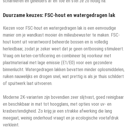
scharnieren en geleiders af en toe en stel ze zo nodig na.
Duurzame keuzes: FSC-hout en watergedragen lak
Kiezen voor FSC-hout en watergedragen lak is een eenvoudige
manier om je wandkast mooier én milieubewuster te maken. FSC-
hout komt uit verantwoord beheerde bossen en is volledig
herleidbaar, zodat je zeker weet dat je geen ontbossing stimuleert.
Vraag om keten-certificering en combineer bij voorkeur met
plaatmateriaal met lage emissie (E1/E0) voor een gezondere
binnenlucht. Watergedragen lakken bevatten minder oplosmiddelen,
ruiken nauwelijks en drogen snel, wat prettig is als je thuis schildert
of spuitwerk laat uitvoeren.
Moderne 2K-varianten zijn bovendien zeer slijtvast, goed reinigbaar
en beschikbaar in mat tot hoogglans, met opties voor uv- en
krasbestendigheid. Zo krijg je een strakke afwerking die lang
meegaat, weinig onderhoud vraagt en je ecologische voetafdruk
verkleint.