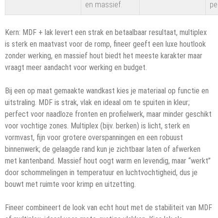
en massief.
pe
Kern: MDF + lak levert een strak en betaalbaar resultaat, multiplex
is sterk en maatvast voor de romp, fineer geeft een luxe houtlook
zonder werking, en massief hout biedt het meeste karakter maar
vraagt meer aandacht voor werking en budget.
Bij een op maat gemaakte wandkast kies je materiaal op functie en
uitstraling. MDF is strak, vlak en ideaal om te spuiten in kleur;
perfect voor naadloze fronten en profielwerk, maar minder geschikt
voor vochtige zones. Multiplex (bijv. berken) is licht, sterk en
vormvast, fijn voor grotere overspanningen en een robuust
binnenwerk; de gelaagde rand kun je zichtbaar laten of afwerken
met kantenband. Massief hout oogt warm en levendig, maar “werkt”
door schommelingen in temperatuur en luchtvochtigheid, dus je
bouwt met ruimte voor krimp en uitzetting.
Fineer combineert de look van echt hout met de stabiliteit van MDF