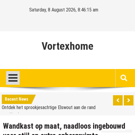
Skip
Saturday, 8 August 2026, 8:46:16 am
to
content
Vortexhome
Hello world!
Ontdek het sprookjesachtige Elswout aan de rand
Recent News
van Haarlem
Hello world!
Ontdek het sprookjesachtige Elswout aan de rand
Wandkast op maat, naadloos ingebouwd
van Haarlem