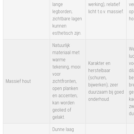
lange
werking); relatief
ve
legborden;
licht t.o.v. massief.
op
zichtbare lagen
ho
kunnen
esthetisch zijn.
Natuurlijk
We
materiaal met
lu
warme
Karakter en
vo
tekening; mooi
herstelbaar
dil
voor
(schuren,
be
Massief hout
zichtfronten,
bijwerken); zeer
br
open planken
duurzaam bij goed
ge
en accenten;
onderhoud.
ka
kan worden
zw
geolied of
du
gelakt.
Dunne laag