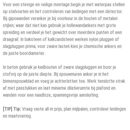
Voor een stevige en veilige montage begin je met waterpas stellen
op stelvoeten en het controleren van leidingen met een detector.
Bij gipswanden veranker je bij voorkeur in de houten of metalen
stijlen; waar dat niet kan gebruik je hollewandankers met grote
spreiding en verdeel je het gewicht over meerdere punten of een
draagrail. In baksteen of kalkzandsteen werken nylon pluggen of
slagpluggen prima; voor zware lasten kies je chemische ankers en
de juiste boordiameter.
In beton gebruik je keilbouten of zware slagpluggen en boor je
stofvrij op de juiste diepte. Bij spouwmuren anker je in het
binnenspouwblad en voeg je achterlatten toe. Werk tenslotte strak
af met passtukken en laat minieme dilatieruimte bij plafond en
wanden voor een naadloze, spanningsvrije aansluiting.
[TIP] Tip:
Vraag vaste all-in prijs, plan mijlpalen, controleer leidingen
en maatvoering.