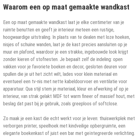
Waarom een op maat gemaakte wandkast
Een op maat gemaakte wandkast laat je elke centimeter van je
ruimte benutten en geeft je interieur meteen een rustige,
hoogwaardige uitstraling. In plaats van te dealen met loze hoeken,
nisjes of schuine wanden, laat je de kast precies aansluiten op je
muur en plafond, waardoor je een strakke, ingebouwde look krijgt
zonder kieren of stofnesten. Je bepaalt zelf de indeling: open
vakken voor je favoriete boeken en decor, gesloten deuren voor
spullen die je uit het zicht wilt, lades voor klein materiaal en
eventueel een tv-nis met nette kabeldoorvoer en ventilatie voor
apparatuur. Qua stijl stem je materiaal, kleur en afwerking af op je
interieur, van strak gelakt MDF tot warm fineer of massief hout, met
beslag dat past bij je gebruik, zoals greeploos of softclose.
Zo maak je een kast die echt werkt voor je leven: thuiswerkplek met
verborgen printer, speelhoek met kindveilige opbergruimte, een
elegante boekenkast of juist een bar met geïntegreerde verlichting.