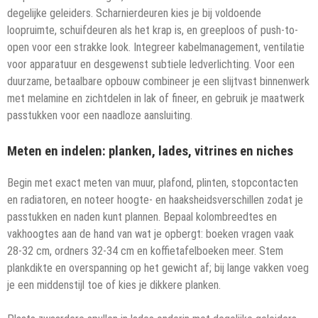
degelijke geleiders. Scharnierdeuren kies je bij voldoende
loopruimte, schuifdeuren als het krap is, en greeploos of push-to-
open voor een strakke look. Integreer kabelmanagement, ventilatie
voor apparatuur en desgewenst subtiele ledverlichting. Voor een
duurzame, betaalbare opbouw combineer je een slijtvast binnenwerk
met melamine en zichtdelen in lak of fineer, en gebruik je maatwerk
passtukken voor een naadloze aansluiting.
Meten en indelen: planken, lades, vitrines en niches
Begin met exact meten van muur, plafond, plinten, stopcontacten
en radiatoren, en noteer hoogte- en haaksheidsverschillen zodat je
passtukken en naden kunt plannen. Bepaal kolombreedtes en
vakhoogtes aan de hand van wat je opbergt: boeken vragen vaak
28-32 cm, ordners 32-34 cm en koffietafelboeken meer. Stem
plankdikte en overspanning op het gewicht af; bij lange vakken voeg
je een middenstijl toe of kies je dikkere planken.