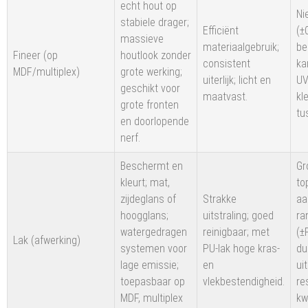
echt hout op
Ni
stabiele drager;
Efficiënt
(±
massieve
materiaalgebruik;
be
Fineer (op
houtlook zonder
consistent
ka
MDF/multiplex)
grote werking;
uiterlijk; licht en
UV
geschikt voor
maatvast.
kl
grote fronten
tu
en doorlopende
nerf.
Beschermt en
Gr
kleurt; mat,
to
zijdeglans of
Strakke
aa
hoogglans;
uitstraling; goed
ra
watergedragen
reinigbaar; met
(±
Lak (afwerking)
systemen voor
PU-lak hoge kras-
du
lage emissie;
en
ui
toepasbaar op
vlekbestendigheid.
re
MDF, multiplex
kw