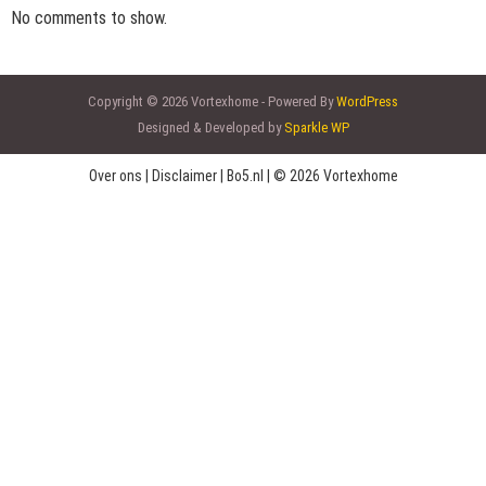
No comments to show.
Copyright © 2026 Vortexhome - Powered By
WordPress
Designed & Developed by
Sparkle WP
Over ons
|
Disclaimer
|
Bo5.nl
|
© 2026 Vortexhome