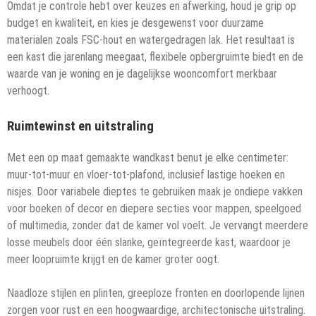
Omdat je controle hebt over keuzes en afwerking, houd je grip op
budget en kwaliteit, en kies je desgewenst voor duurzame
materialen zoals FSC-hout en watergedragen lak. Het resultaat is
een kast die jarenlang meegaat, flexibele opbergruimte biedt en de
waarde van je woning en je dagelijkse wooncomfort merkbaar
verhoogt.
Ruimtewinst en uitstraling
Met een op maat gemaakte wandkast benut je elke centimeter:
muur-tot-muur en vloer-tot-plafond, inclusief lastige hoeken en
nisjes. Door variabele dieptes te gebruiken maak je ondiepe vakken
voor boeken of decor en diepere secties voor mappen, speelgoed
of multimedia, zonder dat de kamer vol voelt. Je vervangt meerdere
losse meubels door één slanke, geïntegreerde kast, waardoor je
meer loopruimte krijgt en de kamer groter oogt.
Naadloze stijlen en plinten, greeploze fronten en doorlopende lijnen
zorgen voor rust en een hoogwaardige, architectonische uitstraling.