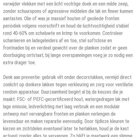
verwijder vlekken met een licht vochtige doek en een milde zeep,
zonder schuurspons of agressieve middelen die lak en fineer kunnen
aantasten. Olie of was je massief houten of geoliede fronten
periodiek volgens voorschrift en houd de luchtvochtigheid stabiel
rond 40-60% om scheluwte en krimp te voorkomen. Controleer
scharnieren en ladegeleiders af en toe, stel softclose en
frontnaden bij en verdeel gewicht over de planken zodat er geen
doorbuiging ontstaat; bij lange overspanningen voeg je zo nodig een
extra drager toe.
Denk aan preventie: gebruik vilt onder decorstukken, vermijd direct
zonlicht op donkere lakken tegen verkleuring en zorg voor ventilatie
rondom apparatuur. Duurzaamheid begint al bij de keuzes die je
maakt: FSC- of PEFC-gecertificeerd hout, watergedragen lak met
lage emissie, ledverlichting met laag verbruik en een modulair
ontwerp met vervangbare fronten en planken verlengen de
levensduur en maken reparatie eenvoudig. Door tijdloze kleuren te
kiezen en zichtdelen eventueel later te herlakken, houd je de kast
actueel zonder alles te vervangen. Zo blijft je maatwerk een slimme,