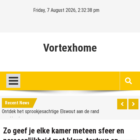
Skip
Friday, 7 August 2026, 2:32:39 pm
to
content
Vortexhome
Hello world!
Ontdek het sprookjesachtige Elswout aan de rand
Recent News
van Haarlem
Hello world!
Ontdek het sprookjesachtige Elswout aan de rand
Zo geef je elke kamer meteen sfeer en
van Haarlem