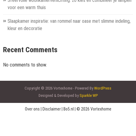
Sfeervolle woonkamerverlichting: zo kies en combineer je lampen
voor een warm thuis
Slaapkamer inspiratie: van rommel naar oase met slimme indeling,
kleur en decoratie
Recent Comments
No comments to show.
Copyright © 2026 Vortexhome - Powered By
WordPress
Designed & Developed by
Sparkle WP
Over ons
|
Disclaimer
|
Bo5.nl
|
© 2026 Vortexhome