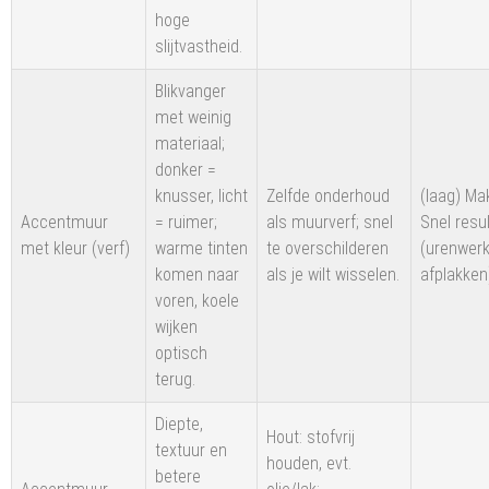
hoge
slijtvastheid.
Blikvanger
met weinig
materiaal;
donker =
knusser, licht
Zelfde onderhoud
(laag) Mak
Accentmuur
= ruimer;
als muurverf; snel
Snel resu
met kleur (verf)
warme tinten
te overschilderen
(urenwerk 
komen naar
als je wilt wisselen.
afplakken
voren, koele
wijken
optisch
terug.
Diepte,
Hout: stofvrij
textuur en
houden, evt.
betere