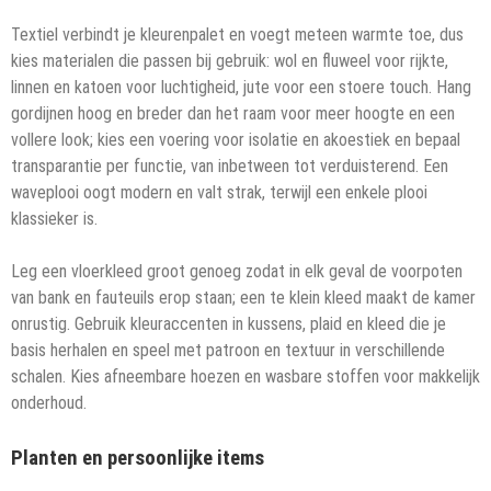
Textiel verbindt je kleurenpalet en voegt meteen warmte toe, dus
kies materialen die passen bij gebruik: wol en fluweel voor rijkte,
linnen en katoen voor luchtigheid, jute voor een stoere touch. Hang
gordijnen hoog en breder dan het raam voor meer hoogte en een
vollere look; kies een voering voor isolatie en akoestiek en bepaal
transparantie per functie, van inbetween tot verduisterend. Een
waveplooi oogt modern en valt strak, terwijl een enkele plooi
klassieker is.
Leg een vloerkleed groot genoeg zodat in elk geval de voorpoten
van bank en fauteuils erop staan; een te klein kleed maakt de kamer
onrustig. Gebruik kleuraccenten in kussens, plaid en kleed die je
basis herhalen en speel met patroon en textuur in verschillende
schalen. Kies afneembare hoezen en wasbare stoffen voor makkelijk
onderhoud.
Planten en persoonlijke items