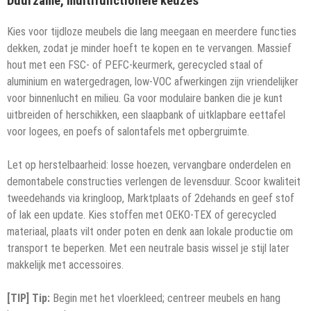
Duurzame, multifunctionele keuzes
Kies voor tijdloze meubels die lang meegaan en meerdere functies
dekken, zodat je minder hoeft te kopen en te vervangen. Massief
hout met een FSC- of PEFC-keurmerk, gerecycled staal of
aluminium en watergedragen, low-VOC afwerkingen zijn vriendelijker
voor binnenlucht en milieu. Ga voor modulaire banken die je kunt
uitbreiden of herschikken, een slaapbank of uitklapbare eettafel
voor logees, en poefs of salontafels met opbergruimte.
Let op herstelbaarheid: losse hoezen, vervangbare onderdelen en
demontabele constructies verlengen de levensduur. Scoor kwaliteit
tweedehands via kringloop, Marktplaats of 2dehands en geef stof
of lak een update. Kies stoffen met OEKO-TEX of gerecycled
materiaal, plaats vilt onder poten en denk aan lokale productie om
transport te beperken. Met een neutrale basis wissel je stijl later
makkelijk met accessoires.
[TIP] Tip:
Begin met het vloerkleed; centreer meubels en hang