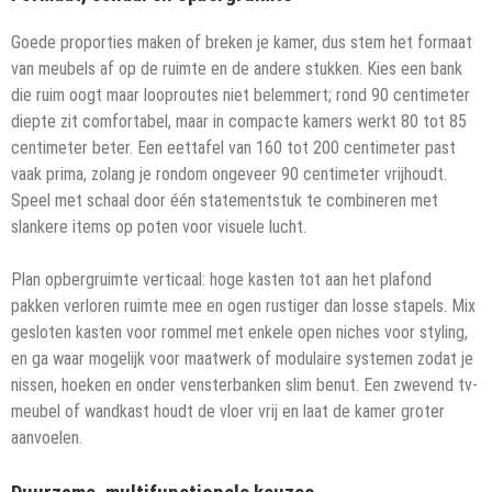
Goede proporties maken of breken je kamer, dus stem het formaat
van meubels af op de ruimte en de andere stukken. Kies een bank
die ruim oogt maar looproutes niet belemmert; rond 90 centimeter
diepte zit comfortabel, maar in compacte kamers werkt 80 tot 85
centimeter beter. Een eettafel van 160 tot 200 centimeter past
vaak prima, zolang je rondom ongeveer 90 centimeter vrijhoudt.
Speel met schaal door één statementstuk te combineren met
slankere items op poten voor visuele lucht.
Plan opbergruimte verticaal: hoge kasten tot aan het plafond
pakken verloren ruimte mee en ogen rustiger dan losse stapels. Mix
gesloten kasten voor rommel met enkele open niches voor styling,
en ga waar mogelijk voor maatwerk of modulaire systemen zodat je
nissen, hoeken en onder vensterbanken slim benut. Een zwevend tv-
meubel of wandkast houdt de vloer vrij en laat de kamer groter
aanvoelen.