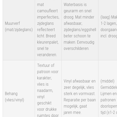
mat
Waterbasis is
camoufleert
geurarm en snel
imperfecties,
droog. Mat minder
(laag) Mak
Muurverf
zijdeglans
afwasbaar;
1-2 lagen,
(mat/zijdeglans)
reflecteert
zijdeglans/eggshell
doorgaan
licht. Breed
beter schoon te
incl. droog
kleurenpalet,
maken. Eenvoudig
snel te
overschilderen.
veranderen.
Textuur of
patroon voor
karakter;
Vinyl afwasbaar en
(middel)
vlies is
zeer degelijk; vlies
Gemiddel
naadarm,
Behang
sterk en vormvast.
Lijmen en
vinyl
(vlies/vinyl)
Reparatie per baan
patronen 
geschikt
mogelijk; gaat
doorlopen
voor drukke
jaren mee.
tijd (±1-2
ruimtes door