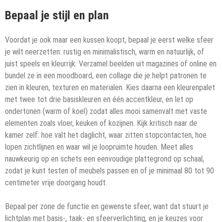
Bepaal je stijl en plan
Voordat je ook maar een kussen koopt, bepaal je eerst welke sfeer
je wilt neerzetten: rustig en minimalistisch, warm en natuurlijk, of
juist speels en kleurrijk. Verzamel beelden uit magazines of online en
bundel ze in een moodboard, een collage die je helpt patronen te
zien in kleuren, texturen en materialen. Kies daarna een kleurenpalet
met twee tot drie basiskleuren en één accentkleur, en let op
ondertonen (warm of koel) zodat alles mooi samenvalt met vaste
elementen zoals vloer, keuken of kozijnen. Kijk kritisch naar de
kamer zelf: hoe valt het daglicht, waar zitten stopcontacten, hoe
lopen zichtlijnen en waar wil je loopruimte houden. Meet alles
nauwkeurig op en schets een eenvoudige plattegrond op schaal,
zodat je kunt testen of meubels passen en of je minimaal 80 tot 90
centimeter vrije doorgang houdt.
Bepaal per zone de functie en gewenste sfeer, want dat stuurt je
lichtplan met basis-, taak- en sfeerverlichting, en je keuzes voor