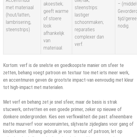
Accentmuur
olie/lak;
akoestiek;
– (middel
met materiaal
steenstrips:
geeft warme
Gevorder
(hout/latten,
lastiger
of stoere
tijd/gere
lambrisering,
schoonmaken;
look
nodig.
steenstrips)
reparaties
afhankelijk
complexer dan
van
verf.
materiaal.
Kortom: verf is de snelste en goedkoopste manier om sfeer te
zetten, behang voegt patroon en textuur toe met iets meer werk,
en accentmuren geven de grootste impact-van eenvoudig met kleur
tot high-impact met materialen.
Met verf en behang zet je snel sfeer, maar de basis is strak
stucwerk, ontvetten en een goede primer, zeker op nieuwe of
donkere ondergronden. Kies een verfkwaliteit die past: afneembare
matte muurverf voor woonruimtes, slijtvaste zijdeglans voor gang of
kinderkamer. Behang gebruik je voor textuur of patroon; let op