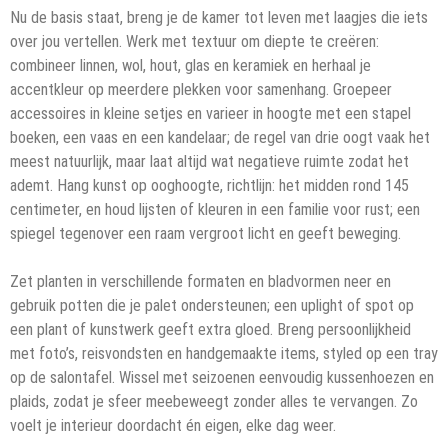
Nu de basis staat, breng je de kamer tot leven met laagjes die iets
over jou vertellen. Werk met textuur om diepte te creëren:
combineer linnen, wol, hout, glas en keramiek en herhaal je
accentkleur op meerdere plekken voor samenhang. Groepeer
accessoires in kleine setjes en varieer in hoogte met een stapel
boeken, een vaas en een kandelaar; de regel van drie oogt vaak het
meest natuurlijk, maar laat altijd wat negatieve ruimte zodat het
ademt. Hang kunst op ooghoogte, richtlijn: het midden rond 145
centimeter, en houd lijsten of kleuren in een familie voor rust; een
spiegel tegenover een raam vergroot licht en geeft beweging.
Zet planten in verschillende formaten en bladvormen neer en
gebruik potten die je palet ondersteunen; een uplight of spot op
een plant of kunstwerk geeft extra gloed. Breng persoonlijkheid
met foto’s, reisvondsten en handgemaakte items, styled op een tray
op de salontafel. Wissel met seizoenen eenvoudig kussenhoezen en
plaids, zodat je sfeer meebeweegt zonder alles te vervangen. Zo
voelt je interieur doordacht én eigen, elke dag weer.