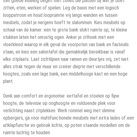
Een goede indeling begint met zones die passen bij wat je doet:
zitten, eten, werken of spelen. Leg de basis met een logisch
looppatroon en houd loopruimte vrij langs wanden en tussen
meubels, zodat je nergens hoeft te slalommen. Kies meubels op
schaal van de kamer: een te grote bank slokt ruimte op, te kleine
stukken laten het onrustig ogen. Anker je zithoek met een
vloerkleed waarop in elk geval de voorpoten van bank en fauteuils
staan, en kies een salontafel die gemakkelijk bereikbaar is vanaf
elke zitplaats. Laat zichtlijnen naar ramen en deurtjes vrij, zet niet
alles strak tegen de muur en creëer diepte met verschillende
hoogtes, zoals een lage bank, een middelhooge kast en een hoge
plant.
Denk aan comfort en ergonomie: eettafel en stoelen op fijne
hoogte, de televisie op ooghoogte en voldoende plek voor
verlichting naast zitplekken. Werk rommel weg met slimme
opbergers, ga voor multifunctionele meubels met extra lades of een
uitklapfunctie en gebruik lichte, op poten staande modellen om de
ruimte luchtig te houden.