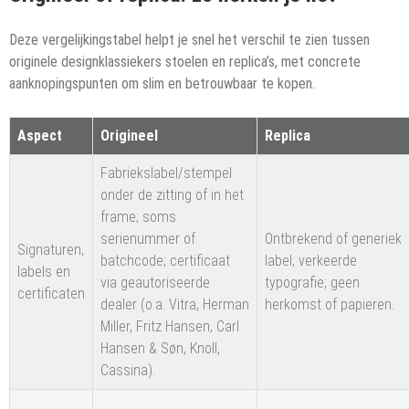
Deze vergelijkingstabel helpt je snel het verschil te zien tussen
originele designklassiekers stoelen en replica’s, met concrete
aanknopingspunten om slim en betrouwbaar te kopen.
Aspect
Origineel
Replica
Fabriekslabel/stempel
onder de zitting of in het
frame; soms
serienummer of
Ontbrekend of generiek
Signaturen,
batchcode; certificaat
label; verkeerde
labels en
via geautoriseerde
typografie; geen
certificaten
dealer (o.a. Vitra, Herman
herkomst of papieren.
Miller, Fritz Hansen, Carl
Hansen & Søn, Knoll,
Cassina).