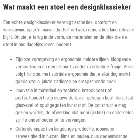
Wat maakt een stoel een designklassieker
Een echte designklassieker verenigt esthetiek, comfort en
vernieuwing op zo’n manier dat het ontwerp generaties lang relevant
blijft. Dit zie je terug in de vorm, de materialen en de plek die de
stoel in ons dagelijks leven inneemt.
Tijdloze vormgeving en ergonomie: heldere lijnen, kloppende
verhoudingen en een silhouet zonder overbodige franje. Vorm
volgt functie, met subtiele ergonomie die je elke dag merkt:
goede steun, juiste zitdiepte en ontspannende hoek.
Innovatie in materiaal en techniek: introduceert of
perfectioneert iets nieuws-denk aan gebogen hout, buisstaal,
glasvezel of spuitgegoten kunststof. De constructie mag
gezien worden, de afwerking slijt mooi (patina) en onderdelen
zijn te onderhouden of te vervangen.
Culturele impact en langdurige productie: iconische
aanwezigheid in huizen, films en musea, plus decennialange