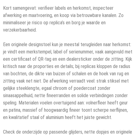
Kort samengevat: verifieer labels en herkomst, inspecteer
afwerking en maatvoering, en koop via betrouwbare kanalen. Zo
minimaliseer je risico op replica’s en borg je waarde en
verzekerbaarheid.
Een originele designstoel kun je meestal terugleiden naar herkomst:
je vindt een merkstempel, label of serienummer, vaak aangevuld met
een certificaat of QR-tag en een dealersticker onder de zitting. Kijk
kritisch naar de proporties en details; bij replicas kloppen de radius
van bochten, de dikte van buizen of schalen en de hoek van rug en
zitting vaak net niet. De afwerking verraadt veel: strak stiksel met
gelijke steeklengte, egaal chroom of poedercoat zonder
sinaasappelhuid, nette fineerranden en solide verbindingen zonder
speling. Materialen voelen overtuigend aan: volnerfleer heeft geur
en patina, massief of hoogwaardig fineer toont scherpe nerflijnen,
en kwalitatief staal of aluminium heeft het juiste gewicht.
Check de onderzijde op passende glijders, nette dopjes en originele