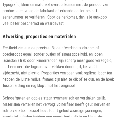
typografie, kleur en materiaal overeenkomen met de periode van
productie en vraag de fabrikant of erkende dealer om het
serienummer te verifiëren. Klopt de herkomst, dan is je aankoop
veel beter beschermd en waardevast.
Afwerking, proporties en materialen
Echtheid zie je in de precisie. Bij de afwerking is chroom of
poedercoat egaal, zonder putjes of sinaasappelhuid, en lopen
lasnaden strak door. Fineerranden zijn scherp maar goed verzegeld,
met een nerf die logisch over vlakken doorloopt; lak voelt
zijdezacht, niet plastic. Proporties verraden vaak replicas: bochten
hebben de juiste radius, frames zijn niet te dik of te dun, en de hoek
tussen zitting en rug klopt met het origineel.
Schroefgaten en dopjes staan symmetrisch en verzinken gelijk.
Materialen vertellen het vervolg: volnerfleer heeft geur, nerven en
lichte variatie; massief hout toont geloofwaardige jaarringen;
kunststof schalen hebben een consistente dikte en kleur. Het