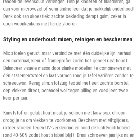
randen de levensduur verlengen. Heb je kinderen of huisdieren, ga
dan voor microvezel of semi-aniline leer dat je makkelijk onderhoudt.
Denk ook aan akoestiek: zachte bekleding dempt galm, zeker in
open woonkeukens met harde vloeren.
Styling en onderhoud: mixen, reinigen en beschermen
Mix stoelen gerust, maar verbind ze met één duidelijke lijn: herhaal
een materiaal, kleur of frameprofiel zodat het geheel rust houdt.
Balanceer visuele massa door slanke modellen te combineren met
één statementstoel en laat vormen rond je tafel variëren zonder te
schreeuwen. Reinig slim: stofzuig textiel met een zachte borstel,
dep vlekken direct, behandel wol tegen pilling en voed leer twee
keer per jaar.
Kunststof en gelakt hout maak je schoon met lauw sop, chroom
droog je na om vlekken te voorkomen. Bescherm met viltglijders,
roteer stoelen tegen UV-verkleuring en houd de luchtvochtigheid
rond 40-60% zodat hout stabiel blijft. Draai schroeven jaarlijks na en