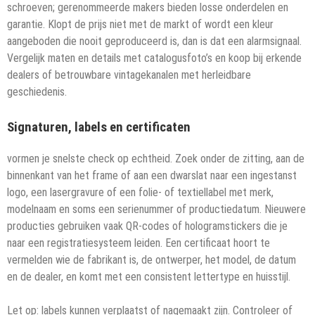
schroeven; gerenommeerde makers bieden losse onderdelen en
garantie. Klopt de prijs niet met de markt of wordt een kleur
aangeboden die nooit geproduceerd is, dan is dat een alarmsignaal.
Vergelijk maten en details met catalogusfoto’s en koop bij erkende
dealers of betrouwbare vintagekanalen met herleidbare
geschiedenis.
Signaturen, labels en certificaten
vormen je snelste check op echtheid. Zoek onder de zitting, aan de
binnenkant van het frame of aan een dwarslat naar een ingestanst
logo, een lasergravure of een folie- of textiellabel met merk,
modelnaam en soms een serienummer of productiedatum. Nieuwere
producties gebruiken vaak QR-codes of hologramstickers die je
naar een registratiesysteem leiden. Een certificaat hoort te
vermelden wie de fabrikant is, de ontwerper, het model, de datum
en de dealer, en komt met een consistent lettertype en huisstijl.
Let op: labels kunnen verplaatst of nagemaakt zijn. Controleer of