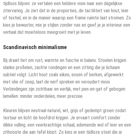
tijdloos blijven: ze vertalen een heldere visie naar een dagelijkse
zitervaring. Je ziet dat in de proporties, de tactiliteit van hout, leer
of textiel, en in de manier waarop een frame ruimte laat stromen. Zo
kies je bewuster, mix je stijlen zonder ruis en geef je je interieur een
verhaal dat moeiteloos meegroeit met je leven.
Scandinavisch minimalisme
Bij draait het om rust, warmte en functie in balans. Stoelen krijgen
slanke profielen, zachte rondingen en een zitting die je lichaam
subtiel volgt. Licht hout zoals eiken, essen of berken, afgewerkt
met olie of zeep, laat de nerf spreken en veroudert mooi.
Verbindingen zijn zichtbaar en eerlijk, met pen-en-gat of gebogen
lamellen: minder onderdelen, meer precisie.
Kleuren blijven neutraal-naturel, wit, grijs of gedempt groen-zodat
textuur en licht de hoofdrol krijgen. Je ervaart comfort zonder
dikke vulling: een veerkrachtige schaal, ademende wol of leer en een
zithoogte die aan tafel klopt. Zo kies je een tijdloze stoel die je