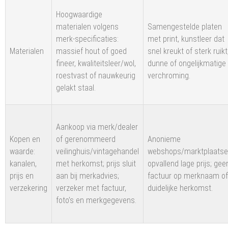
Hoogwaardige
materialen volgens
Samengestelde platen
merk-specificaties:
met print, kunstleer dat
Materialen
massief hout of goed
snel kreukt of sterk ruikt
fineer, kwaliteitsleer/wol,
dunne of ongelijkmatige
roestvast of nauwkeurig
verchroming.
gelakt staal.
Aankoop via merk/dealer
Kopen en
of gerenommeerd
Anonieme
waarde:
veilinghuis/vintagehandel
webshops/marktplaatse
kanalen,
met herkomst; prijs sluit
opvallend lage prijs; gee
prijs en
aan bij merkadvies;
factuur op merknaam of
verzekering
verzeker met factuur,
duidelijke herkomst.
foto’s en merkgegevens.