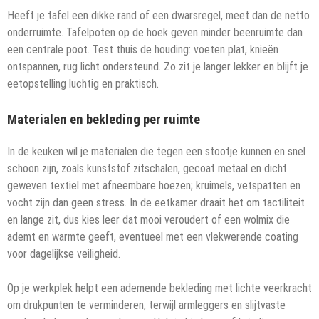
Heeft je tafel een dikke rand of een dwarsregel, meet dan de netto
onderruimte. Tafelpoten op de hoek geven minder beenruimte dan
een centrale poot. Test thuis de houding: voeten plat, knieën
ontspannen, rug licht ondersteund. Zo zit je langer lekker en blijft je
eetopstelling luchtig en praktisch.
Materialen en bekleding per ruimte
In de keuken wil je materialen die tegen een stootje kunnen en snel
schoon zijn, zoals kunststof zitschalen, gecoat metaal en dicht
geweven textiel met afneembare hoezen; kruimels, vetspatten en
vocht zijn dan geen stress. In de eetkamer draait het om tactiliteit
en lange zit, dus kies leer dat mooi veroudert of een wolmix die
ademt en warmte geeft, eventueel met een vlekwerende coating
voor dagelijkse veiligheid.
Op je werkplek helpt een ademende bekleding met lichte veerkracht
om drukpunten te verminderen, terwijl armleggers en slijtvaste