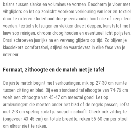
balans tussen slanke en volumineuze vormen. Bescherm je vloer met
viltglijders en let op zonlicht: voorkom verkleuring van leer en textiel
door te roteren. Onderhoud doe je eenvoudig: hout olie of zeep, leer
voeden, textiel stofzuigen en vlekken direct deppen, kunststof met
lauw sop reinigen, chroom droog houden en eventueel licht polijsten.
Draai schroeven jaarlijks na en vervang glijders op tijd. Zo blijven je
klassiekers comfortabel, stijlvol en waardevast in elke fase van je
interieur.
Formaat, zithoogte en de match met je tafel
De juiste match begint met verhoudingen: mik op 27-30 cm ruimte
tussen zitting en blad. Bij een standaard tafelhoogte van 74-76 cm
voelt een zithoogte van 45-47 cm meestal goed. Let op
armleuningen: die moeten onder het blad of de regels passen, liefst
met 2-3 cm speling zodat je soepel inschuift. Check ook zitdiepte
(ongeveer 40-45 cm) en totale breedte; reken 55-60 cm per stoel
om elkaar niet te raken.