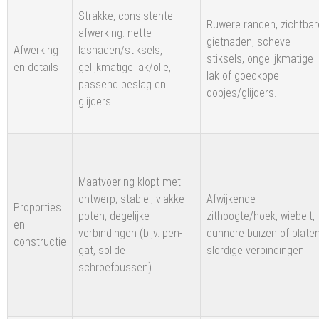
Strakke, consistente
Ruwere randen, zichtbar
afwerking: nette
gietnaden, scheve
Afwerking
lasnaden/stiksels,
stiksels, ongelijkmatige
en details
gelijkmatige lak/olie,
lak of goedkope
passend beslag en
dopjes/glijders.
glijders.
Maatvoering klopt met
ontwerp; stabiel, vlakke
Afwijkende
Proporties
poten; degelijke
zithoogte/hoek, wiebelt,
en
verbindingen (bijv. pen-
dunnere buizen of platen
constructie
gat, solide
slordige verbindingen.
schroefbussen).