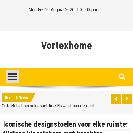
Skip
Monday, 10 August 2026, 1:35:04 pm
to
content
Vortexhome
Hello world!
Ontdek het sprookjesachtige Elswout aan de rand
Recent News
van Haarlem
Hello world!
Ontdek het sprookjesachtige Elswout aan de rand
Iconische designstoelen voor elke ruimte:
van Haarlem