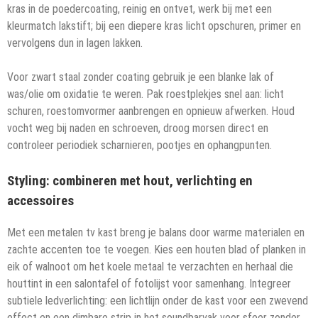
kras in de poedercoating, reinig en ontvet, werk bij met een
kleurmatch lakstift; bij een diepere kras licht opschuren, primer en
vervolgens dun in lagen lakken.
Voor zwart staal zonder coating gebruik je een blanke lak of
was/olie om oxidatie te weren. Pak roestplekjes snel aan: licht
schuren, roestomvormer aanbrengen en opnieuw afwerken. Houd
vocht weg bij naden en schroeven, droog morsen direct en
controleer periodiek scharnieren, pootjes en ophangpunten.
Styling: combineren met hout, verlichting en
accessoires
Met een metalen tv kast breng je balans door warme materialen en
zachte accenten toe te voegen. Kies een houten blad of planken in
eik of walnoot om het koele metaal te verzachten en herhaal die
houttint in een salontafel of fotolijst voor samenhang. Integreer
subtiele ledverlichting: een lichtlijn onder de kast voor een zwevend
effect en een dimbare strip in het soundbarvak voor sfeer zonder