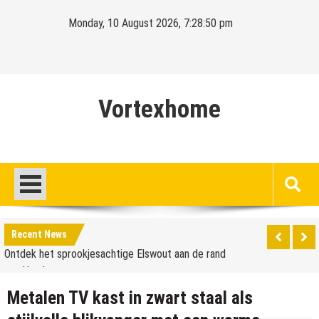
Skip
Monday, 10 August 2026, 7:28:51 pm
to
content
Vortexhome
Hello world!
Ontdek het sprookjesachtige Elswout aan de rand
Recent News
van Haarlem
Hello world!
Ontdek het sprookjesachtige Elswout aan de rand
Metalen TV kast in zwart staal als
van Haarlem