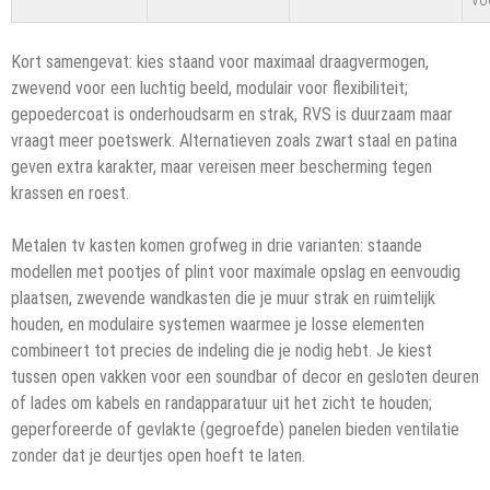
Kort samengevat: kies staand voor maximaal draagvermogen,
zwevend voor een luchtig beeld, modulair voor flexibiliteit;
gepoedercoat is onderhoudsarm en strak, RVS is duurzaam maar
vraagt meer poetswerk. Alternatieven zoals zwart staal en patina
geven extra karakter, maar vereisen meer bescherming tegen
krassen en roest.
Metalen tv kasten komen grofweg in drie varianten: staande
modellen met pootjes of plint voor maximale opslag en eenvoudig
plaatsen, zwevende wandkasten die je muur strak en ruimtelijk
houden, en modulaire systemen waarmee je losse elementen
combineert tot precies de indeling die je nodig hebt. Je kiest
tussen open vakken voor een soundbar of decor en gesloten deuren
of lades om kabels en randapparatuur uit het zicht te houden;
geperforeerde of gevlakte (gegroefde) panelen bieden ventilatie
zonder dat je deurtjes open hoeft te laten.