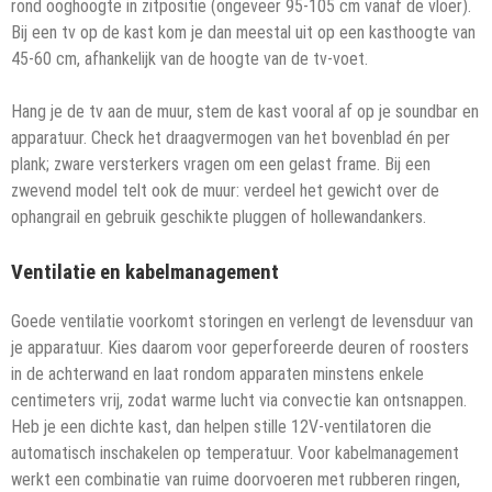
rond ooghoogte in zitpositie (ongeveer 95-105 cm vanaf de vloer).
Bij een tv op de kast kom je dan meestal uit op een kasthoogte van
45-60 cm, afhankelijk van de hoogte van de tv-voet.
Hang je de tv aan de muur, stem de kast vooral af op je soundbar en
apparatuur. Check het draagvermogen van het bovenblad én per
plank; zware versterkers vragen om een gelast frame. Bij een
zwevend model telt ook de muur: verdeel het gewicht over de
ophangrail en gebruik geschikte pluggen of hollewandankers.
Ventilatie en kabelmanagement
Goede ventilatie voorkomt storingen en verlengt de levensduur van
je apparatuur. Kies daarom voor geperforeerde deuren of roosters
in de achterwand en laat rondom apparaten minstens enkele
centimeters vrij, zodat warme lucht via convectie kan ontsnappen.
Heb je een dichte kast, dan helpen stille 12V-ventilatoren die
automatisch inschakelen op temperatuur. Voor kabelmanagement
werkt een combinatie van ruime doorvoeren met rubberen ringen,