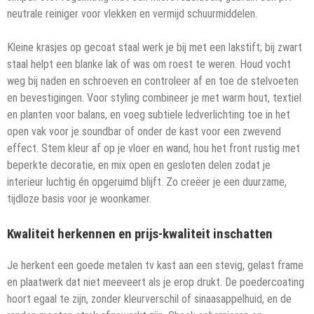
neutrale reiniger voor vlekken en vermijd schuurmiddelen.
Kleine krasjes op gecoat staal werk je bij met een lakstift; bij zwart
staal helpt een blanke lak of was om roest te weren. Houd vocht
weg bij naden en schroeven en controleer af en toe de stelvoeten
en bevestigingen. Voor styling combineer je met warm hout, textiel
en planten voor balans, en voeg subtiele ledverlichting toe in het
open vak voor je soundbar of onder de kast voor een zwevend
effect. Stem kleur af op je vloer en wand, hou het front rustig met
beperkte decoratie, en mix open en gesloten delen zodat je
interieur luchtig én opgeruimd blijft. Zo creëer je een duurzame,
tijdloze basis voor je woonkamer.
Kwaliteit herkennen en prijs-kwaliteit inschatten
Je herkent een goede metalen tv kast aan een stevig, gelast frame
en plaatwerk dat niet meeveert als je erop drukt. De poedercoating
hoort egaal te zijn, zonder kleurverschil of sinaasappelhuid, en de