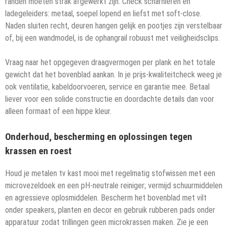
randen moeten strak afgewerkt zijn. Check scharnieren en
ladegeleiders: metaal, soepel lopend en liefst met soft-close.
Naden sluiten recht, deuren hangen gelijk en pootjes zijn verstelbaar
of, bij een wandmodel, is de ophangrail robuust met veiligheidsclips.
Vraag naar het opgegeven draagvermogen per plank en het totale
gewicht dat het bovenblad aankan. In je prijs-kwaliteitcheck weeg je
ook ventilatie, kabeldoorvoeren, service en garantie mee. Betaal
liever voor een solide constructie en doordachte details dan voor
alleen formaat of een hippe kleur.
Onderhoud, bescherming en oplossingen tegen
krassen en roest
Houd je metalen tv kast mooi met regelmatig stofwissen met een
microvezeldoek en een pH-neutrale reiniger; vermijd schuurmiddelen
en agressieve oplosmiddelen. Bescherm het bovenblad met vilt
onder speakers, planten en decor en gebruik rubberen pads onder
apparatuur zodat trillingen geen microkrassen maken. Zie je een