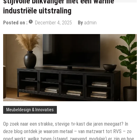
stijlvolle blikvanger met een warme
industriële uitstraling
Posted on :
December 4, 2025
By
admin
Meubeldesign & Innovaties
Op zoek naar een strakke, stevige tv-kast die jaren meegaat? In
deze blog ontdek je waarom metaal – van matzwart tot RVS – zo
goed werkt, welke typen (staand, zwevend, modulair) er zijn en hoe