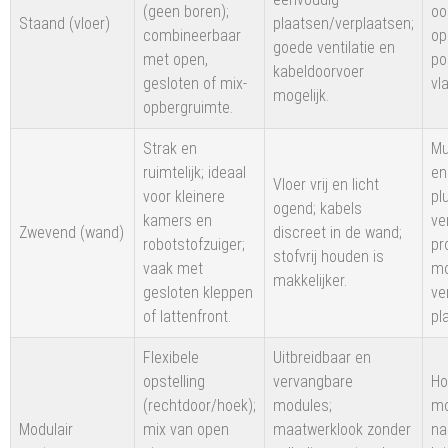
(geen boren);
oo
Staand (vloer)
plaatsen/verplaatsen;
combineerbaar
op
goede ventilatie en
met open,
po
kabeldoorvoer
gesloten of mix-
vl
mogelijk.
opbergruimte.
Strak en
Mu
ruimtelijk; ideaal
en
Vloer vrij en licht
voor kleinere
pl
ogend; kabels
kamers en
ve
Zwevend (wand)
discreet in de wand;
robotstofzuiger;
pr
stofvrij houden is
vaak met
mo
makkelijker.
gesloten kleppen
ve
of lattenfront.
pl
Flexibele
Uitbreidbaar en
opstelling
vervangbare
Ho
(rechtdoor/hoek);
modules;
mo
Modulair
mix van open
maatwerklook zonder
na