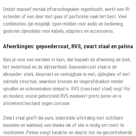
Omdat massief metaal infraroodsignalen tegenhoudt, werkt een IR-
extender of een deur met gaas of perforatie vaak het best. Veel
combinaties zijn mogelijk: open midden voor audio en bediening,
gesloten zijmodules voor kabels, adapters en accessoires.
Afwerkingen: gepoedercoat, RVS, zwart staal en patina
Kies je voor een metalen tv kast, dan bepaalt de afwerking de look,
het onderhoud en de slijtvastheid. Gepoedercoat staal is de
allrounder: sterk, kleurvast en verkrijgbaar in mat, zijdeglans of met
subtiele structuur, waardoor krassen en vingerafdrukken minder
opvallen en schoonmaken simpel is. RVS (roestvast staal) oogt fris
en modern; vooral geborsteld RVS maskeert prints beter en is
uitstekend bestand tegen corrosie.
Zwart staal geeft die pure, industriële uitstraling met zichtbare
lasnaden en walshuid; een blanke lak of olie is nodig om roest te
voorkomen. Patina voegt karakter en diepte toe via gecontroleerde