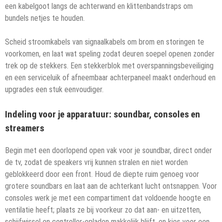
een kabelgoot langs de achterwand en klittenbandstraps om
bundels netjes te houden.
Scheid stroomkabels van signaalkabels om brom en storingen te
voorkomen, en laat wat speling zodat deuren soepel openen zonder
trek op de stekkers. Een stekkerblok met overspanningsbeveiliging
en een serviceluik of afneembaar achterpaneel maakt onderhoud en
upgrades een stuk eenvoudiger.
Indeling voor je apparatuur: soundbar, consoles en
streamers
Begin met een doorlopend open vak voor je soundbar, direct onder
de tv, zodat de speakers vrij kunnen stralen en niet worden
geblokkeerd door een front. Houd de diepte ruim genoeg voor
grotere soundbars en laat aan de achterkant lucht ontsnappen. Voor
consoles werk je met een compartiment dat voldoende hoogte en
ventilatie heeft; plaats ze bij voorkeur zo dat aan- en uitzetten,
schijfwissel en controller-opladen makkelijk blijft, en kies voor een