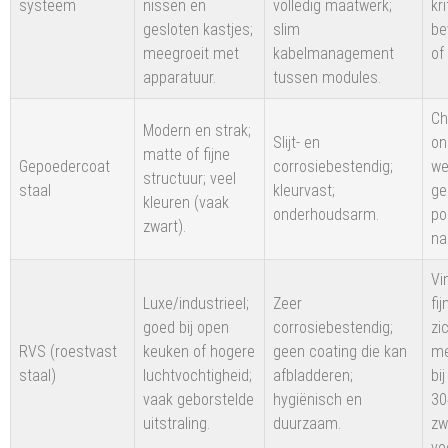
systeem
nissen en
volledig maatwerk;
kr
gesloten kastjes;
slim
be
meegroeit met
kabelmanagement
of 
apparatuur.
tussen modules.
Ch
Modern en strak;
Slijt- en
on
matte of fijne
Gepoedercoat
corrosiebestendig;
we
structuur; veel
staal
kleurvast;
ge
kleuren (vaak
onderhoudsarm.
po
zwart).
na
Vi
Luxe/industrieel;
Zeer
fi
goed bij open
corrosiebestendig;
zi
RVS (roestvast
keuken of hogere
geen coating die kan
me
staal)
luchtvochtigheid;
afbladderen;
bi
vaak geborstelde
hygiënisch en
30
uitstraling.
duurzaam.
zw
vo