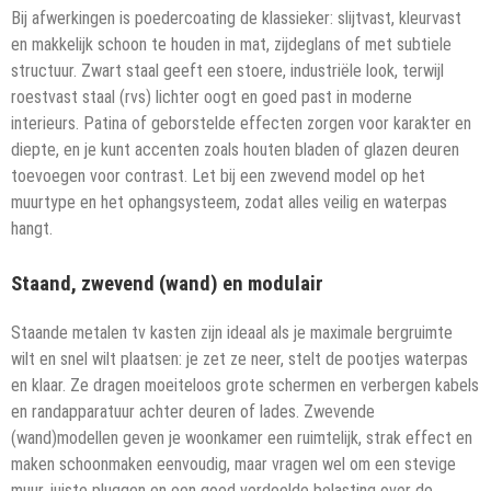
Bij afwerkingen is poedercoating de klassieker: slijtvast, kleurvast
en makkelijk schoon te houden in mat, zijdeglans of met subtiele
structuur. Zwart staal geeft een stoere, industriële look, terwijl
roestvast staal (rvs) lichter oogt en goed past in moderne
interieurs. Patina of geborstelde effecten zorgen voor karakter en
diepte, en je kunt accenten zoals houten bladen of glazen deuren
toevoegen voor contrast. Let bij een zwevend model op het
muurtype en het ophangsysteem, zodat alles veilig en waterpas
hangt.
Staand, zwevend (wand) en modulair
Staande metalen tv kasten zijn ideaal als je maximale bergruimte
wilt en snel wilt plaatsen: je zet ze neer, stelt de pootjes waterpas
en klaar. Ze dragen moeiteloos grote schermen en verbergen kabels
en randapparatuur achter deuren of lades. Zwevende
(wand)modellen geven je woonkamer een ruimtelijk, strak effect en
maken schoonmaken eenvoudig, maar vragen wel om een stevige
muur, juiste pluggen en een goed verdeelde belasting over de